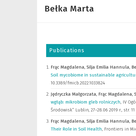
Bełka Marta
Publications
Frąc Magdalena,
Silja Emilia Hannula,
B
Soil mycobiome in sustainable agricultu
10.3389/fmicb.2022.1033824
Jędryczka Małgorzata,
Frąc Magdalena,
wgłąb: mikrobiom gleb rolniczych
,
IV Og
Środowisk” Lublin, 27–28.06 2019 r.
,
str. 11
Frąc Magdalena,
Silja Emilia Hannula,
B
Their Role in Soil Health
,
Frontiers in Mi