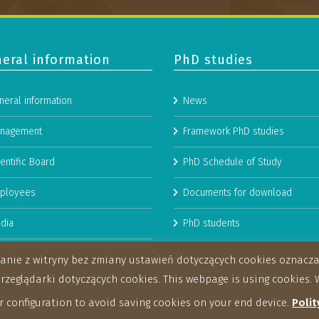
eral information
PhD studies
neral information
News
nagement
Framework PhD studies
entific Board
PhD Schedule of Study
ployees
Documents for download
dia
PhD students
man Resources Strategy for
stanie z witryny bez zmiany ustawień dotyczących cookies oznac
archers
eglądarki dotyczących cookies. This webpage is using cookies. W
 configuration to avoid saving cookies on your end device.
Polit