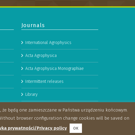
Journals
International Agrophysics
Acta Agrophysica
Acta Agrophysica Monographiae
Intermittent releases
Library
Booklets
za, że będą one zamieszczane w Państwa urządzeniu końcowym.
ithout browser configuration change cookies will be saved on
yka prywatności/Privacy policy
OK