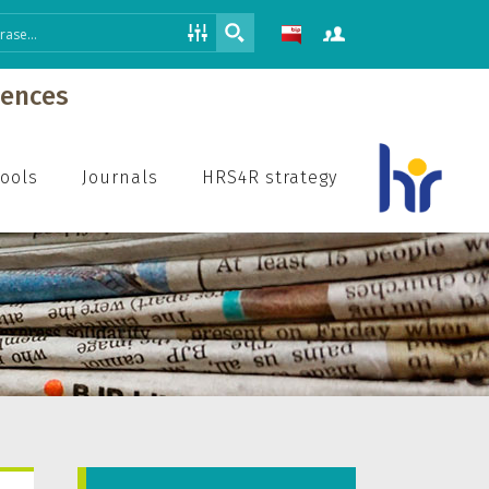
iences
hools
Journals
HRS4R strategy