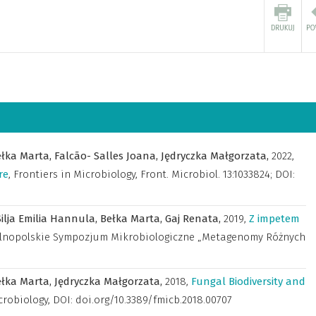
ełka Marta,
Falcão- Salles Joana,
Jędryczka Małgorzata,
2022
,
re
,
Frontiers in Microbiology
,
Front. Microbiol. 13:1033824; DOI:
Silja Emilia Hannula,
Bełka Marta,
Gaj Renata,
2019
,
Z impetem
ólnopolskie Sympozjum Mikrobiologiczne „Metagenomy Różnych
ełka Marta,
Jędryczka Małgorzata,
2018
,
Fungal Biodiversity and
crobiology
,
DOI: doi.org/10.3389/fmicb.2018.00707