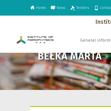
Home
News
Tenders
Conta
>
Bełka Marta
Insti
General inform
BEŁKA MARTA