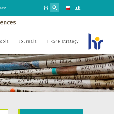
iences
hools
Journals
HRS4R strategy