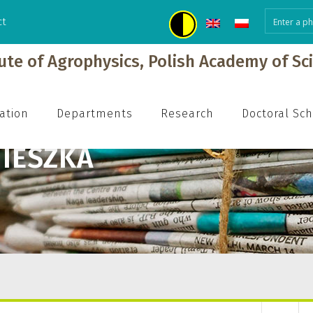
ct
tute of Agrophysics, Polish Academy of Sc
ation
Departments
Research
Doctoral Sc
IESZKA