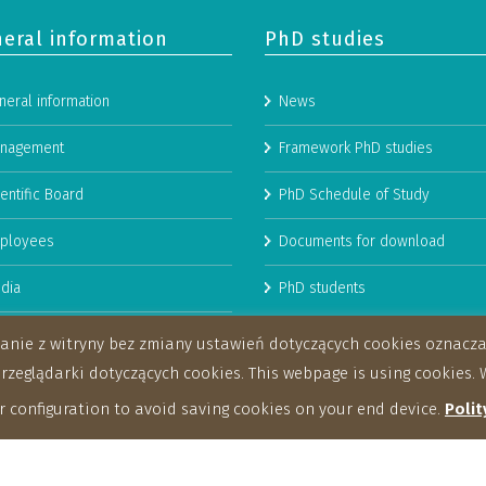
eral information
PhD studies
neral information
News
nagement
Framework PhD studies
entific Board
PhD Schedule of Study
ployees
Documents for download
dia
PhD students
man Resources Strategy for
stanie z witryny bez zmiany ustawień dotyczących cookies oznac
archers
eglądarki dotyczących cookies. This webpage is using cookies. W
 configuration to avoid saving cookies on your end device.
Polit