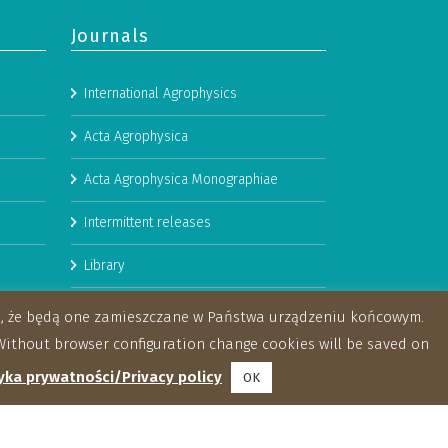
Journals
International Agrophysics
Acta Agrophysica
Acta Agrophysica Monographiae
Intermittent releases
Library
Booklets
za, że będą one zamieszczane w Państwa urządzeniu końcowym.
ithout browser configuration change cookies will be saved on
yka prywatności/Privacy policy
OK