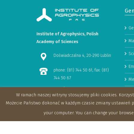
Gen
Ge
Institute of Agrophysics, Polish
Ma
Academy of Sciences
Sci
Doświadczalna 4, 20-290 Lublin
Em
phone: (81) 744 50 61, fax: (81)
744 50 67
Me
e-mail:
Hu
W ramach naszej witryny stosujemy pliki cookies. Korzy
sekretariat@ipan.lublin.pl
Rese
Możecie Państwo dokonać w każdym czasie zmiany ustawień prz
Tenders
your computer. You can change your browser