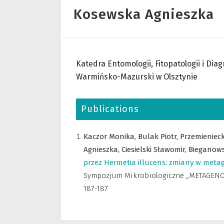
Kosewska Agnieszka
Katedra Entomologii, Fitopatologii i Dia
Warmińsko-Mazurski w Olsztynie
Publications
Kaczor Monika,
Bulak Piotr,
Przemienieck
Agnieszka,
Ciesielski Sławomir,
Bieganows
przez Hermetia illucens: zmiany w me
Sympozjum Mikrobiologiczne „METAGENOM
187-187