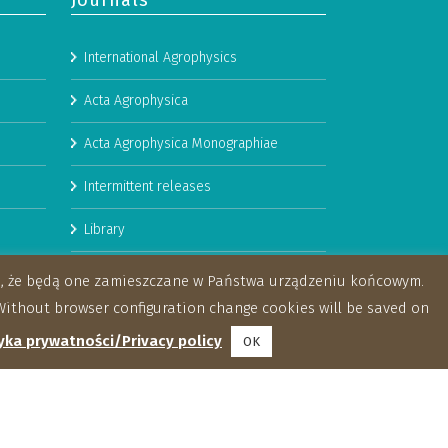
Journals
International Agrophysics
Acta Agrophysica
Acta Agrophysica Monographiae
Intermittent releases
Library
Booklets
za, że będą one zamieszczane w Państwa urządzeniu końcowym.
ithout browser configuration change cookies will be saved on
yka prywatności/Privacy policy
OK