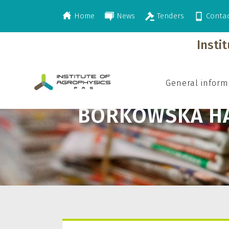
Home
News
Tenders
Conta
>
Borkowska Halina
Insti
General inform
BORKOWSKA HA