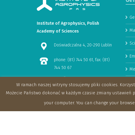
Gen
Ge
Institute of Agrophysics, Polish
Ma
Academy of Sciences
Sci
Doświadczalna 4, 20-290 Lublin
Em
phone: (81) 744 50 61, fax: (81)
744 50 67
Me
e-mail:
Hu
W ramach naszej witryny stosujemy pliki cookies. Korzy
sekretariat@ipan.lublin.pl
Rese
Możecie Państwo dokonać w każdym czasie zmiany ustawień prz
Tenders
your computer. You can change your browser