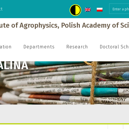
ct
tute of Agrophysics, Polish Academy of Sc
ation
Departments
Research
Doctoral Sc
LINA