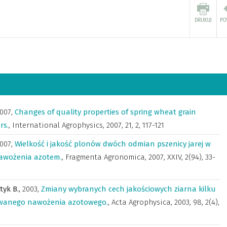
007
,
Changes of quality properties of spring wheat grain
rs.
,
International Agrophysics
,
2007, 21, 2, 117-121
007
,
Wielkość i jakość plonów dwóch odmian pszenicy jarej w
nawożenia azotem.
,
Fragmenta Agronomica
,
2007, XXIV, 2(94), 33-
tyk B.,
2003
,
Zmiany wybranych cech jakościowych ziarna kilku
owanego nawożenia azotowego.
,
Acta Agrophysica
,
2003, 98, 2(4),