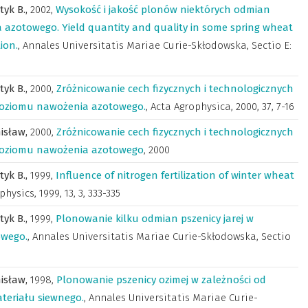
tyk B.,
2002
,
Wysokość i jakość plonów niektórych odmian
a azotowego. Yield quantity and quality in some spring wheat
tion.
,
Annales Universitatis Mariae Curie-Skłodowska, Sectio E:
tyk B.,
2000
,
Zróżnicowanie cech fizycznych i technologicznych
 poziomu nawożenia azotowego.
,
Acta Agrophysica
,
2000, 37, 7-16
isław,
2000
,
Zróżnicowanie cech fizycznych i technologicznych
d poziomu nawożenia azotowego
,
2000
tyk B.,
1999
,
Influence of nitrogen fertilization of winter wheat
physics
,
1999, 13, 3, 333-335
tyk B.,
1999
,
Plonowanie kilku odmian pszenicy jarej w
owego.
,
Annales Universitatis Mariae Curie-Skłodowska, Sectio
isław,
1998
,
Plonowanie pszenicy ozimej w zależności od
teriału siewnego.
,
Annales Universitatis Mariae Curie-