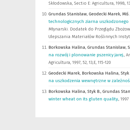
Skłodowska, Sectio E: Agricultura
,
1998, 13
Grundas Stanisław,
Geodecki Marek,
Miś
technologicznych ziarna uszkodzonego 
Młynarski. Dodatek do Przeglądu Zbożow
Ulepszania Materiałów Roślinnych Instyt
Borkowska Halina,
Grundas Stanisław,
S
na rozwój i plonowanie pszenicy jarej.
,
An
Agricultura
,
1997, 52, 13,E, 115-120
Geodecki Marek,
Borkowska Halina,
Styk
na uszkodzenia wewnętrzne w zależności
Borkowska Halina,
Styk B.,
Grundas Stan
winter wheat on its gluten quality.
,
1997