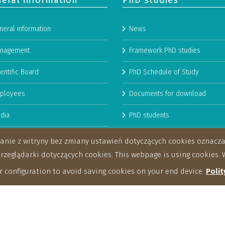
eral information
PhD studies
neral information
News
nagement
Framework PhD studies
entific Board
PhD Schedule of Study
ployees
Documents for download
dia
PhD students
man Resources Strategy for
stanie z witryny bez zmiany ustawień dotyczących cookies oznac
archers
eglądarki dotyczących cookies. This webpage is using cookies. W
 configuration to avoid saving cookies on your end device.
Polit