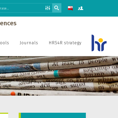
iences
hools
Journals
HRS4R strategy