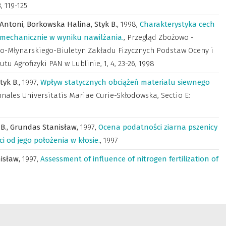
, 119-125
 Antoni,
Borkowska Halina,
Styk B.,
1998
,
Charakterystyka cech
mechanicznie w wyniku nawilżania.
,
Przegląd Zbożowo -
o-Młynarskiego-Biuletyn Zakładu Fizycznych Podstaw Oceny i
utu Agrofizyki PAN w Lublinie
,
1, 4, 23-26, 1998
tyk B.,
1997
,
Wpływ statycznych obciążeń materialu siewnego
nales Universitatis Mariae Curie-Skłodowska, Sectio E:
 B.,
Grundas Stanisław,
1997
,
Ocena podatności ziarna pszenicy
 od jego położenia w kłosie.
,
1997
isław,
1997
,
Assessment of influence of nitrogen fertilization of