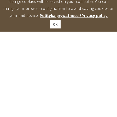
change cookies will be saved on your computer. You can
change your browser configuration to avoid saving cookies on
your end device.
Polityka prywatności/Privacy policy
OK
Institute of Agrophysics, Polish Academy of Sciences
Doświadczalna 4, 20-290 Lublin