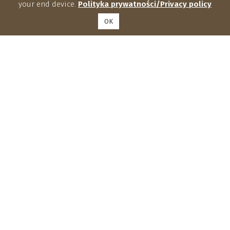
your end device.
Polityka prywatności/Privacy policy
OK
Institute of Agrophysics, Polish Academy of Sciences
Doświadczalna 4, 20-290 Lublin
phone: (81) 744 50 61, fax: (81) 744 50
67