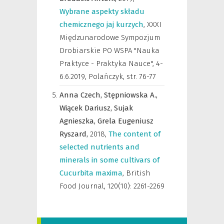
Wybrane aspekty składu
chemicznego jaj kurzych
,
XXXI
Międzunarodowe Sympozjum
Drobiarskie PO WSPA "Nauka
Praktyce - Praktyka Nauce", 4-
6.6.2019, Polańczyk
,
str. 76-77
Anna Czech,
Stępniowska A.,
Wiącek Dariusz,
Sujak
Agnieszka,
Grela Eugeniusz
Ryszard,
2018
,
The content of
selected nutrients and
minerals in some cultivars of
Cucurbita maxima
,
British
Food Journal
,
120(10): 2261-2269