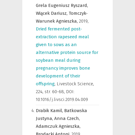
Grela Eugeniusz Ryszard,
Wiącek Dariusz,
Tomczyk-
Warunek Agnieszka,
2019
,
Dried fermented post-
extraction rapeseed meal
given to sows as an
alternative protein source for
soybean meal during
pregnancy improves bone
development of their
offspring
,
Livestock Science
,
224, str. 60-68, DOI:
10.1016/j.livsci.2019.04.009
Drabik Kamil,
Batkowska
Justyna,
Anna Czech,
Adamczuk Agnieszka,
Brodacki Antoni,
2019
,