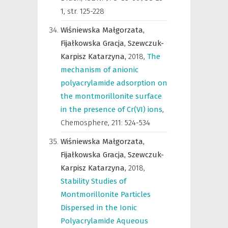
1
,
str. 125-228
Wiśniewska Małgorzata,
Fijałkowska Gracja,
Szewczuk-
Karpisz Katarzyna,
2018
,
The
mechanism of anionic
polyacrylamide adsorption on
the montmorillonite surface
in the presence of Cr(VI) ions
,
Chemosphere
,
211: 524-534
Wiśniewska Małgorzata,
Fijałkowska Gracja,
Szewczuk-
Karpisz Katarzyna,
2018
,
Stability Studies of
Montmorillonite Particles
Dispersed in the Ionic
Polyacrylamide Aqueous