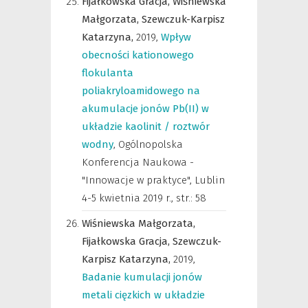
Fijałkowska Gracja,
Wiśniewska
Małgorzata,
Szewczuk-Karpisz
Katarzyna,
2019
,
Wpływ
obecności kationowego
flokulanta
poliakryloamidowego na
akumulacje jonów Pb(II) w
układzie kaolinit / roztwór
wodny
,
Ogólnopolska
Konferencja Naukowa -
"Innowacje w praktyce", Lublin
4-5 kwietnia 2019 r.
,
str.: 58
Wiśniewska Małgorzata,
Fijałkowska Gracja,
Szewczuk-
Karpisz Katarzyna,
2019
,
Badanie kumulacji jonów
metali cięzkich w układzie