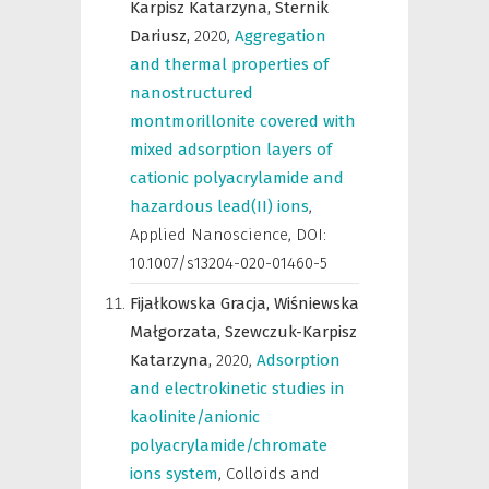
Karpisz Katarzyna,
Sternik
Dariusz,
2020
,
Aggregation
and thermal properties of
nanostructured
montmorillonite covered with
mixed adsorption layers of
cationic polyacrylamide and
hazardous lead(II) ions
,
Applied Nanoscience
,
DOI:
10.1007/s13204-020-01460-5
Fijałkowska Gracja,
Wiśniewska
Małgorzata,
Szewczuk-Karpisz
Katarzyna,
2020
,
Adsorption
and electrokinetic studies in
kaolinite/anionic
polyacrylamide/chromate
ions system
,
Colloids and