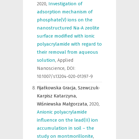
2020
,
Investigation of
adsorption mechanism of
phosphate(V) ions on the
nanostructured Na‑A zeolite
surface modified with ionic
polyacrylamide with regard to
their removal from aqueous
solution
,
Applied
Nanoscience
,
DOI:
10.1007/s13204-020-01397-9
Fijałkowska Gracja,
Szewczuk-
Karpisz Katarzyna,
Wiśniewska Małgorzata,
2020
,
Anionic polyacrylamide
influence on the lead(II) ion
accumulation in soil – the
study on montmorillonite
,