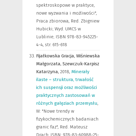
spektroskopowe w praktyce,
nowe wyzwania i możliwości",
Praca zbiorowa, Red. Zbigniew
Hubicki; Wyd. UMCS w
Lublinie; ISBN 978-83-945225-
4-4
,
str. 615-618
Fijałkowska Gracja,
Wiśniewska
Małgorzata,
Szewczuk-Karpisz
Katarzyna,
2018
,
Minerały
ilaste – struktura, trwałość
ich suspensji oraz możliwości
praktycznych zastosowań w
różnych gałęziach przemysłu
,
W: "Nowe trendy w
fizykochemicznych badaniach
granic faz", Red. Mateusz
Drach; ISBN: 978-83-60988-25-