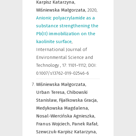
Karpisz Katarzyna,
Wiśniewska Małgorzata,
2020
,
Anionic polyacrylamide as a
substance strengthening the
Pb(II) immobilization on the
kaolinite surface
,
International Journal of
Environmental Science and
Technology
,
17: 1101–1112; DOI:
0.1007/s13762-019-02546-6
Wiśniewska Małgorzata,
Urban Teresa,
Chibowski
Stanisław,
Fijałkowska Gracja,
Medykowska Magdalena,
Nosal-Wiercińska Agnieszka,
Franus Wojciech,
Panek Rafał,
Szewczuk-Karpisz Katarzyna,