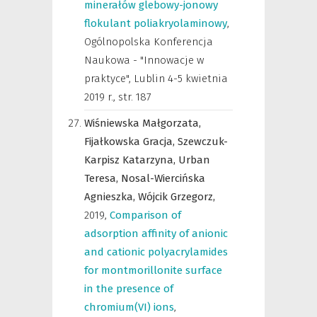
minerałów glebowy-jonowy
flokulant poliakryolaminowy
,
Ogólnopolska Konferencja
Naukowa - "Innowacje w
praktyce", Lublin 4-5 kwietnia
2019 r.
,
str. 187
Wiśniewska Małgorzata,
Fijałkowska Gracja,
Szewczuk-
Karpisz Katarzyna,
Urban
Teresa,
Nosal-Wiercińska
Agnieszka,
Wójcik Grzegorz,
2019
,
Comparison of
adsorption affinity of anionic
and cationic polyacrylamides
for montmorillonite surface
in the presence of
chromium(VI) ions
,