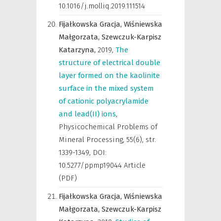
10.1016/j.molliq.2019.111514
Fijałkowska Gracja,
Wiśniewska
Małgorzata,
Szewczuk-Karpisz
Katarzyna,
2019
,
The
structure of electrical double
layer formed on the kaolinite
surface in the mixed system
of cationic polyacrylamide
and lead(II) ions
,
Physicochemical Problems of
Mineral Processing
,
55(6), str.
1339-1349, DOI:
10.5277/ppmp19044 Article
(PDF)
Fijałkowska Gracja,
Wiśniewska
Małgorzata,
Szewczuk-Karpisz