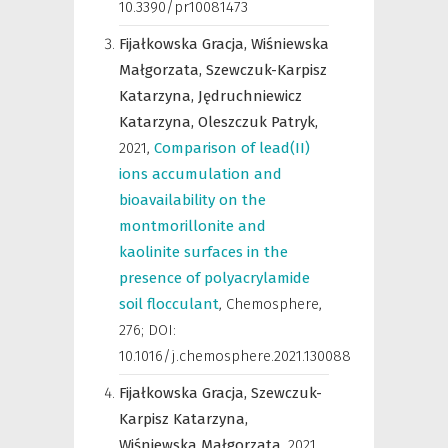
10.3390/pr10081473
Fijałkowska Gracja,
Wiśniewska
Małgorzata,
Szewczuk-Karpisz
Katarzyna,
Jędruchniewicz
Katarzyna,
Oleszczuk Patryk,
2021
,
Comparison of lead(II)
ions accumulation and
bioavailability on the
montmorillonite and
kaolinite surfaces in the
presence of polyacrylamide
soil flocculant
,
Chemosphere
,
276; DOI:
10.1016/j.chemosphere.2021.130088
Fijałkowska Gracja,
Szewczuk-
Karpisz Katarzyna,
Wiśniewska Małgorzata,
2021
,