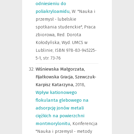
odniesieniu do
poliakryloamidu
,
W: "Nauka i
przemysł - lubelskie
spotkania studenckie", Praca
zbiorowa, Red. Dorota
Kołodyńska; Wyd. UMCS w
Lublinie; ISBN 978-83-945225-
5-1
,
str. 73-76
Wiśniewska Małgorzata,
Fijałkowska Gracja,
Szewczuk-
Karpisz Katarzyna,
2018
,
Wpływ kationowego
flokulanta glebowego na
adsorpcję jonów metali
ciężkich na powierzchni
montmorylonitu
,
Konferencja
"Nauka i przemysł - metody