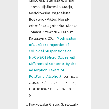
Chibowski Stanisław,
Urban
Teresa,
Fijałkowska Gracja,
Medykowska Magdalena,
Bogatyrov Viktor,
Nosal-
Wiercińska Agnieszka,
Klepka
Tomasz,
Szewczuk-Karpisz
Katarzyna,
2021
,
Modification
of Surface Properties of
Colloidal Suspensions of
NixOy-SiO2 Mixed Oxides with
Different Ni Contents by the
Adsorption Layers of
Poly(Vinyl Alcohol)
,
Journal of
Cluster Science
,
32: 1213–1221;
DOI: 10.1007/s10876-020-01885-
6
Fijałkowska Gracja,
Szewczuk-