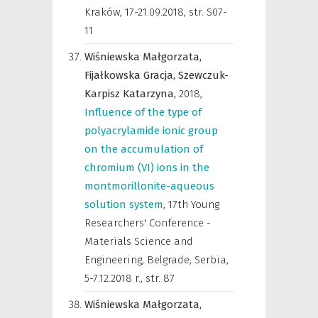
Kraków, 17-21.09.2018
,
str. S07-
11
Wiśniewska Małgorzata,
Fijałkowska Gracja,
Szewczuk-
Karpisz Katarzyna,
2018
,
Influence of the type of
polyacrylamide ionic group
on the accumulation of
chromium (VI) ions in the
montmorillonite-aqueous
solution system
,
17th Young
Researchers' Conference -
Materials Science and
Engineering, Belgrade, Serbia,
5-7.12.2018 r.
,
str. 87
Wiśniewska Małgorzata,