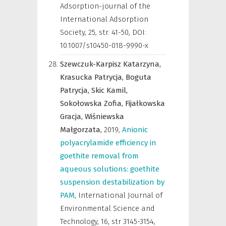
Adsorption-journal of the
International Adsorption
Society
,
25, str. 41-50, DOI:
10.1007/s10450-018-9990-x
Szewczuk-Karpisz Katarzyna,
Krasucka Patrycja,
Boguta
Patrycja,
Skic Kamil,
Sokołowska Zofia,
Fijałkowska
Gracja,
Wiśniewska
Małgorzata,
2019
,
Anionic
polyacrylamide efficiency in
goethite removal from
aqueous solutions: goethite
suspension destabilization by
PAM
,
International Journal of
Environmental Science and
Technology
,
16, str 3145-3154,