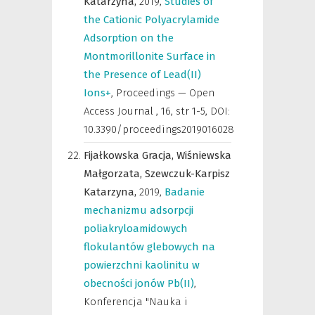
Katarzyna,
2019
,
Studies of
the Cationic Polyacrylamide
Adsorption on the
Montmorillonite Surface in
the Presence of Lead(II)
Ions+
,
Proceedings — Open
Access Journal
,
16, str 1-5, DOI:
10.3390/proceedings2019016028
Fijałkowska Gracja,
Wiśniewska
Małgorzata,
Szewczuk-Karpisz
Katarzyna,
2019
,
Badanie
mechanizmu adsorpcji
poliakryloamidowych
flokulantów glebowych na
powierzchni kaolinitu w
obecności jonów Pb(II)
,
Konferencja "Nauka i