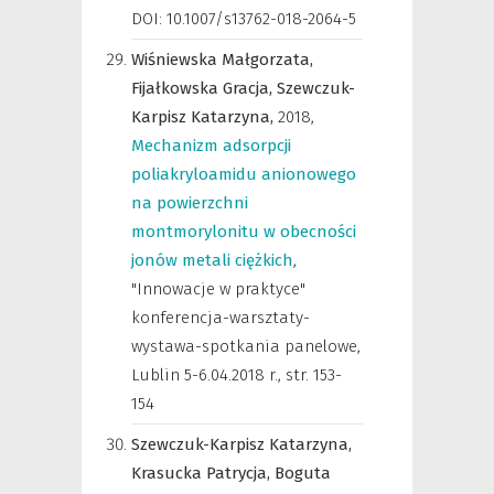
DOI: 10.1007/s13762-018-2064-5
Wiśniewska Małgorzata,
Fijałkowska Gracja,
Szewczuk-
Karpisz Katarzyna,
2018
,
Mechanizm adsorpcji
poliakryloamidu anionowego
na powierzchni
montmorylonitu w obecności
jonów metali ciężkich
,
"Innowacje w praktyce"
konferencja-warsztaty-
wystawa-spotkania panelowe,
Lublin 5-6.04.2018 r.
,
str. 153-
154
Szewczuk-Karpisz Katarzyna,
Krasucka Patrycja,
Boguta