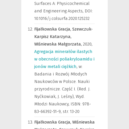
Surfaces A: Physicochemical
and Engineering Aspects
,
DOI:
10.1016/j.colsurfa.2020.125232
Fijałkowska Gracja,
Szewczuk-
Karpisz Katarzyna,
Wiśniewska Małgorzata,
2020
,
Agregacja minerałów ilastych
w obecności poliakryloamidu i
jonów metali ciężkich
,
w:
Badania i Rozwój Młodych
Naukowców w Polsce. Nauki
przyrodnicze. Część I. (Red. J.
Nyćkowiak, J. Leśny), Wyd.
Młodzi Naukowcy, ISBN: 978-
83-66392-51-9
,
str. 13-20
Fijałkowska Gracja,
Wiśniewska