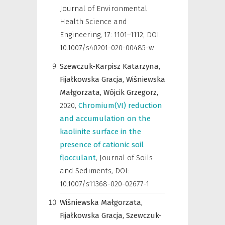
Journal of Environmental
Health Science and
Engineering
,
17: 1101–1112; DOI:
10.1007/s40201-020-00485-w
Szewczuk-Karpisz Katarzyna,
Fijałkowska Gracja,
Wiśniewska
Małgorzata,
Wójcik Grzegorz,
2020
,
Chromium(VI) reduction
and accumulation on the
kaolinite surface in the
presence of cationic soil
flocculant
,
Journal of Soils
and Sediments
,
DOI:
10.1007/s11368-020-02677-1
Wiśniewska Małgorzata,
Fijałkowska Gracja,
Szewczuk-