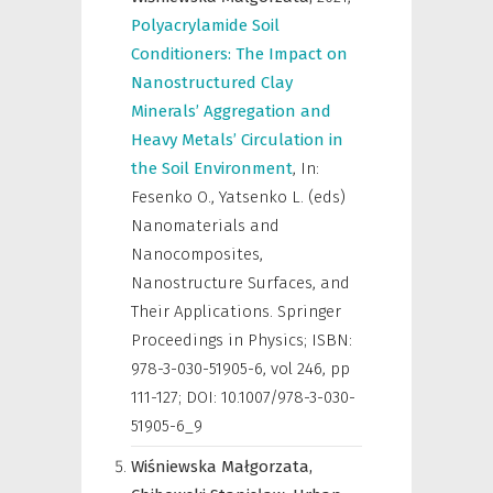
Polyacrylamide Soil
Conditioners: The Impact on
Nanostructured Clay
Minerals’ Aggregation and
Heavy Metals’ Circulation in
the Soil Environment
,
In:
Fesenko O., Yatsenko L. (eds)
Nanomaterials and
Nanocomposites,
Nanostructure Surfaces, and
Their Applications. Springer
Proceedings in Physics; ISBN:
978-3-030-51905-6
,
vol 246, pp
111-127; DOI: 10.1007/978-3-030-
51905-6_9
Wiśniewska Małgorzata,