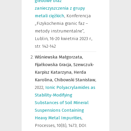
glebowe oraz
zanieczyszczenia z grupy
metali ciężkich
,
Konferencja
„Fizykochemia granic faz –
metody instrumentalne”,
Lublin, 16-20 kwietnia 2023 r.
,
str. 142-142
Wiśniewska Małgorzata,
Fijałkowska Gracja,
Szewczuk-
Karpisz Katarzyna,
Herda
Karolina,
Chibowski Stanisław,
2022
,
Ionic Polyacrylamides as
Stability-Modifying
Substances of Soil Mineral
Suspensions Containing
Heavy Metal Impurities
,
Processes
,
10(8), 1473; DOI: