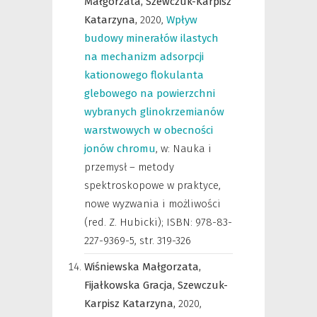
Małgorzata,
Szewczuk-Karpisz
Katarzyna,
2020
,
Wpływ
budowy minerałów ilastych
na mechanizm adsorpcji
kationowego flokulanta
glebowego na powierzchni
wybranych glinokrzemianów
warstwowych w obecności
jonów chromu
,
w: Nauka i
przemysł – metody
spektroskopowe w praktyce,
nowe wyzwania i możliwości
(red. Z. Hubicki); ISBN: 978-83-
227-9369-5
,
str. 319-326
Wiśniewska Małgorzata,
Fijałkowska Gracja,
Szewczuk-
Karpisz Katarzyna,
2020
,