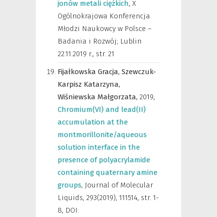
jonów metali ciężkich
,
X
Ogólnokrajowa Konferencja
Młodzi Naukowcy w Polsce –
Badania i Rozwój; Lublin
22.11.2019 r.
,
str. 21
Fijałkowska Gracja,
Szewczuk-
Karpisz Katarzyna,
Wiśniewska Małgorzata,
2019
,
Chromium(VI) and lead(II)
accumulation at the
montmorillonite/aqueous
solution interface in the
presence of polyacrylamide
containing quaternary amine
groups
,
Journal of Molecular
Liquids
,
293(2019), 111514, str. 1-
8, DOI: