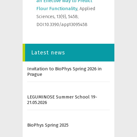
an Effective Way to Predict
Flour Functionality
,
Applied
Sciences
,
13(9), 5458;
DOI:10.3390/app13095458
Latest news
Invitation to BioPhys Spring 2026 in
Prague
LEGUMINOSE Summer School 19-
21.05.2026
BioPhys Spring 2025