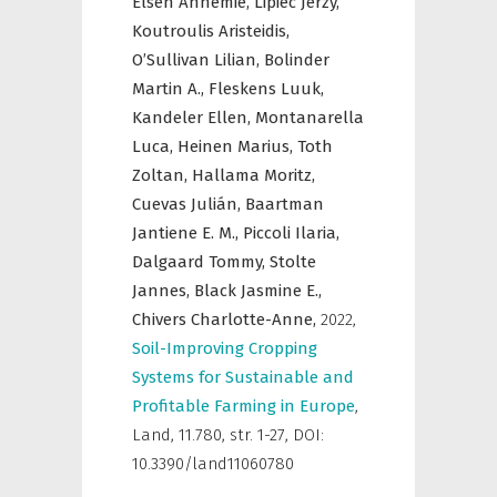
Elsen Annemie,
Lipiec Jerzy,
Koutroulis Aristeidis,
O’Sullivan Lilian,
Bolinder
Martin A.,
Fleskens Luuk,
Kandeler Ellen,
Montanarella
Luca,
Heinen Marius,
Toth
Zoltan,
Hallama Moritz,
Cuevas Julián,
Baartman
Jantiene E. M.,
Piccoli Ilaria,
Dalgaard Tommy,
Stolte
Jannes,
Black Jasmine E.,
Chivers Charlotte-Anne,
2022
,
Soil-Improving Cropping
Systems for Sustainable and
Profitable Farming in Europe
,
Land
,
11.780, str. 1-27, DOI:
10.3390/land11060780