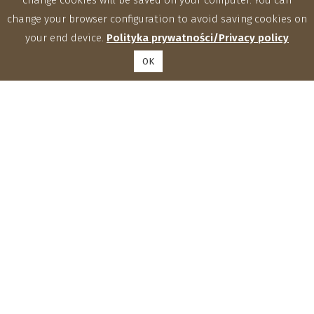
change your browser configuration to avoid saving cookies on
your end device.
Polityka prywatności/Privacy policy
OK
Institute of Agrophysics, Polish Academy of Sciences
Doświadczalna 4, 20-290 Lublin