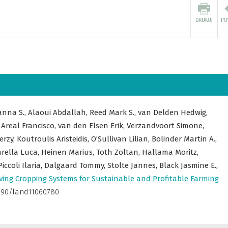
anna S.,
Alaoui Abdallah,
Reed Mark S.,
van Delden Hedwig,
,
Areal Francisco,
van den Elsen Erik,
Verzandvoort Simone,
Jerzy,
Koutroulis Aristeidis,
O’Sullivan Lilian,
Bolinder Martin A.,
rella Luca,
Heinen Marius,
Toth Zoltan,
Hallama Moritz,
Piccoli Ilaria,
Dalgaard Tommy,
Stolte Jannes,
Black Jasmine E.,
ving Cropping Systems for Sustainable and Profitable Farming
0.3390/land11060780