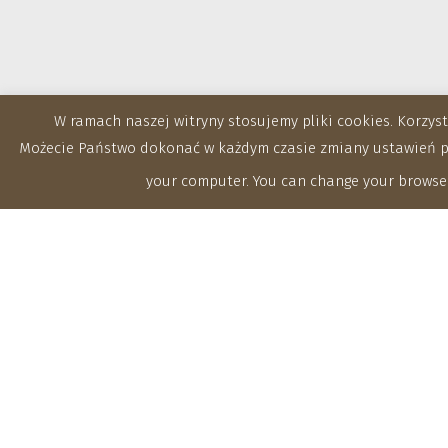
W ramach naszej witryny stosujemy pliki cookies. Korzy
Możecie Państwo dokonać w każdym czasie zmiany ustawień prz
your computer. You can change your browser