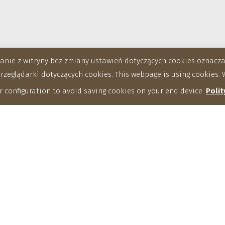
stanie z witryny bez zmiany ustawień dotyczących cookies oznac
eglądarki dotyczących cookies. This webpage is using cookies. W
 configuration to avoid saving cookies on your end device.
Polit