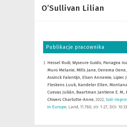
O’Sullivan Lilian
Publikacje pracownika
Hessel Rudi,
Wyseure Guido,
Panagea Io
Muro Melanie,
Mills Jane,
Oenema Oene
Assinck Falentijn,
Elsen Annemie,
Lipiec 
Fleskens Luuk,
Kandeler Ellen,
Montana
Cuevas Julián,
Baartman Jantiene E. M.,
Chivers Charlotte-Anne,
2022
,
Soil-Impro
in Europe
,
Land
,
11.780, str. 1-27, DOI: 1