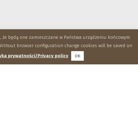
za, że będą one zamieszczane w Państwa urządzeniu końcowym.
ithout browser configuration change cookies will be saved on
yka prywatności/Privacy policy
OK