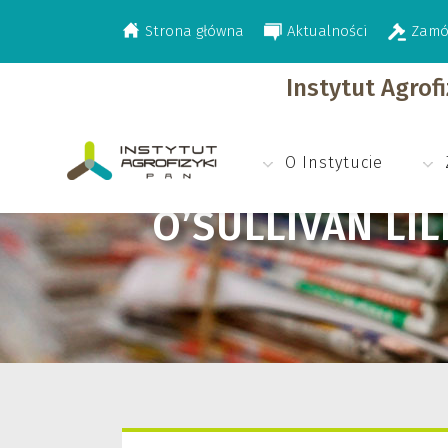
Strona główna
Aktualności
Zamó
>
O’Sullivan Lilian
Instytut Agrof
O Instytucie
O’SULLIVAN LIL