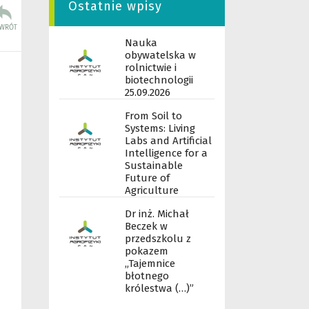
Ostatnie wpisy
Nauka
obywatelska w
rolnictwie i
biotechnologii
25.09.2026
From Soil to
Systems: Living
Labs and Artificial
Intelligence for a
Sustainable
Future of
Agriculture
Dr inż. Michał
Beczek w
przedszkolu z
pokazem
„Tajemnice
błotnego
królestwa (…)”