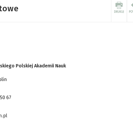
ktowe
ńskiego Polskiej Akademii Nauk
blin
 50 67
n.pl