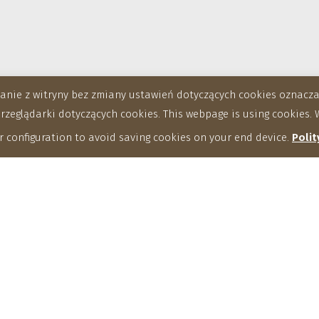
stanie z witryny bez zmiany ustawień dotyczących cookies oznac
eglądarki dotyczących cookies. This webpage is using cookies. W
 configuration to avoid saving cookies on your end device.
Polit