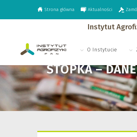
Strona główna
Aktualności
Zamó
>
Stopka – Dane kontaktowe
Instytut Agrof
O Instytucie
STOPKA – DAN