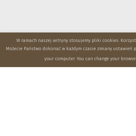
W ramach naszej witryny stosujemy pliki cookies. Korzy
Możecie Państwo dokonać w każdym czasie zmiany ustawień prz
your computer. You can change your browser