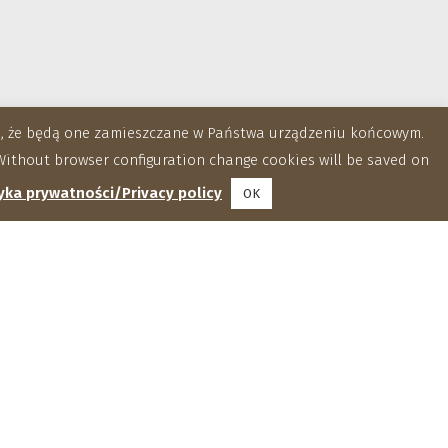
za, że będą one zamieszczane w Państwa urządzeniu końcowym.
ithout browser configuration change cookies will be saved on
yka prywatności/Privacy policy
OK