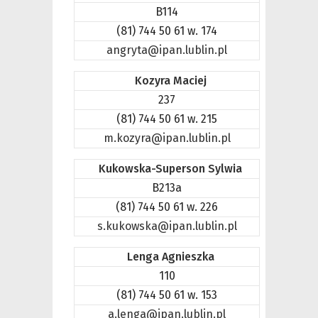
B114
(81) 744 50 61 w. 174
angryta@ipan.lublin.pl
Kozyra Maciej
237
(81) 744 50 61 w. 215
m.kozyra@ipan.lublin.pl
Kukowska-Superson Sylwia
B213a
(81) 744 50 61 w. 226
s.kukowska@ipan.lublin.pl
Lenga Agnieszka
110
(81) 744 50 61 w. 153
a.lenga@ipan.lublin.pl