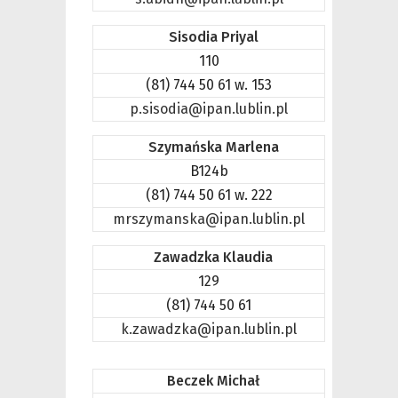
Sisodia Priyal
110
(81) 744 50 61 w. 153
p.sisodia@ipan.lublin.pl
Szymańska Marlena
B124b
(81) 744 50 61 w. 222
mrszymanska@ipan.lublin.pl
Zawadzka Klaudia
129
(81) 744 50 61
k.zawadzka@ipan.lublin.pl
Beczek Michał