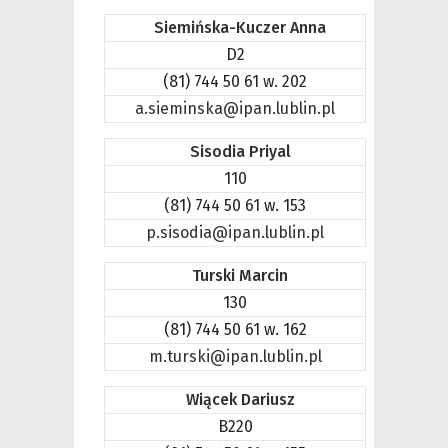
Siemińska-Kuczer Anna
D2
(81) 744 50 61 w. 202
a.sieminska@ipan.lublin.pl
Sisodia Priyal
110
(81) 744 50 61 w. 153
p.sisodia@ipan.lublin.pl
Turski Marcin
130
(81) 744 50 61 w. 162
m.turski@ipan.lublin.pl
Wiącek Dariusz
B220