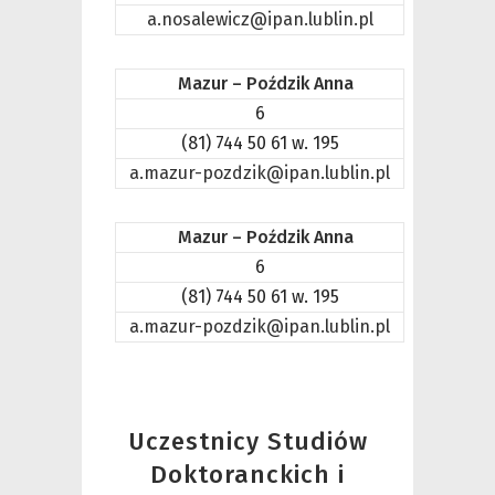
a.nosalewicz@ipan.lublin.pl
Mazur – Poździk Anna
6
(81) 744 50 61 w. 195
a.mazur-pozdzik@ipan.lublin.pl
Mazur – Poździk Anna
6
(81) 744 50 61 w. 195
a.mazur-pozdzik@ipan.lublin.pl
Uczestnicy Studiów
Doktoranckich i