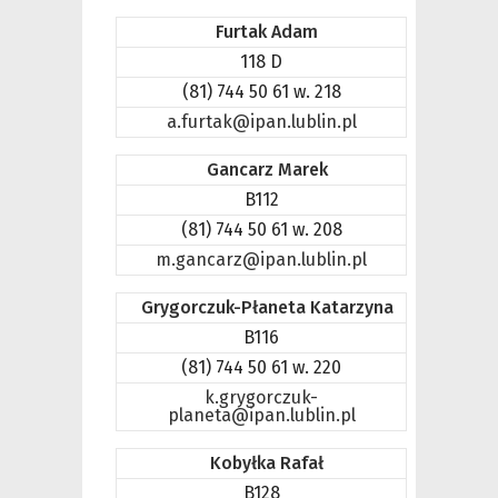
Furtak Adam
118 D
(81) 744 50 61 w. 218
a.furtak@ipan.lublin.pl
Gancarz Marek
B112
(81) 744 50 61 w. 208
m.gancarz@ipan.lublin.pl
Grygorczuk-Płaneta Katarzyna
B116
(81) 744 50 61 w. 220
k.grygorczuk-
planeta@ipan.lublin.pl
Kobyłka Rafał
B128