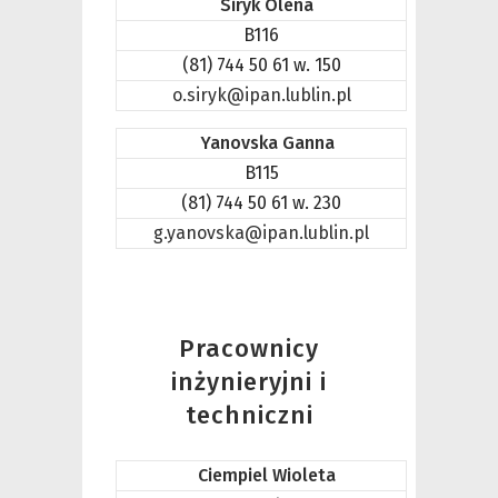
Siryk Olena
B116
(81) 744 50 61 w. 150
o.siryk@ipan.lublin.pl
Yanovska Ganna
B115
(81) 744 50 61 w. 230
g.yanovska@ipan.lublin.pl
Pracownicy
inżynieryjni i
techniczni
Ciempiel Wioleta