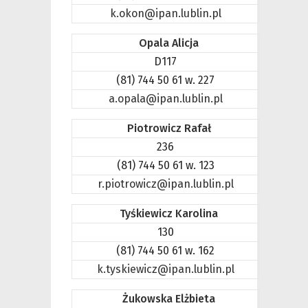
k.okon@ipan.lublin.pl
Opala Alicja
D117
(81) 744 50 61 w. 227
a.opala@ipan.lublin.pl
Piotrowicz Rafał
236
(81) 744 50 61 w. 123
r.piotrowicz@ipan.lublin.pl
Tyśkiewicz Karolina
130
(81) 744 50 61 w. 162
k.tyskiewicz@ipan.lublin.pl
Żukowska Elżbieta