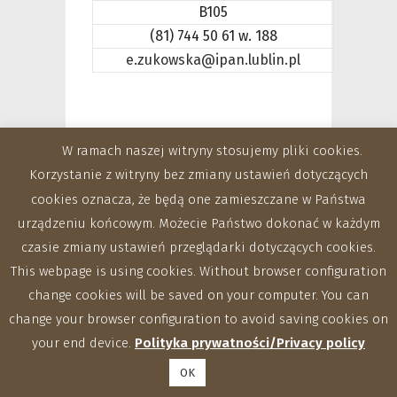
B105
(81) 744 50 61 w. 188
e.zukowska@ipan.lublin.pl
Dział Obsługi Badań
W ramach naszej witryny stosujemy pliki cookies.
Korzystanie z witryny bez zmiany ustawień dotyczących
cookies oznacza, że będą one zamieszczane w Państwa
Kondracka Beata
urządzeniu końcowym. Możecie Państwo dokonać w każdym
7
czasie zmiany ustawień przeglądarki dotyczących cookies.
(81) 744 50 61 w. 107
This webpage is using cookies. Without browser configuration
b.kondracka@ipan.lublin.pl
change cookies will be saved on your computer. You can
change your browser configuration to avoid saving cookies on
Pacek-Bieniek Agata
your end device.
Polityka prywatności/Privacy policy
8
(81) 744 50 61 w. 179
OK
a.pacek-bieniek@ipan.lublin.pl