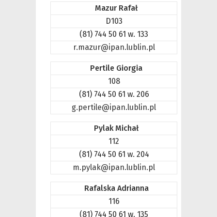
Mazur Rafał
D103
(81) 744 50 61 w. 133
r.mazur@ipan.lublin.pl
Pertile Giorgia
108
(81) 744 50 61 w. 206
g.pertile@ipan.lublin.pl
Pylak Michał
112
(81) 744 50 61 w. 204
m.pylak@ipan.lublin.pl
Rafalska Adrianna
116
(81) 744 50 61 w. 135