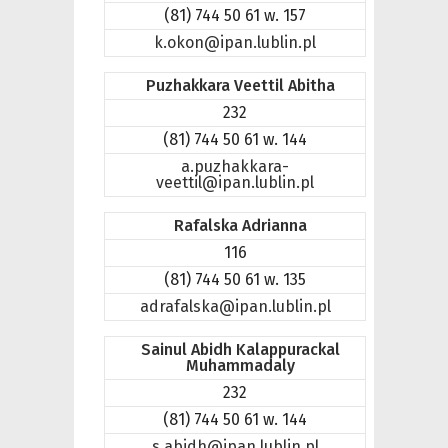
(81) 744 50 61 w. 157
k.okon@ipan.lublin.pl
Puzhakkara Veettil Abitha
232
(81) 744 50 61 w. 144
a.puzhakkara-
veettil@ipan.lublin.pl
Rafalska Adrianna
116
(81) 744 50 61 w. 135
adrafalska@ipan.lublin.pl
Sainul Abidh Kalappurackal
Muhammadaly
232
(81) 744 50 61 w. 144
s.abidh@ipan.lublin.pl