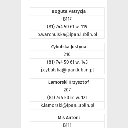
Boguta Patrycja
B117
(81) 744 50 61 w. 119
p.warchulska@ipan.lublin.pl
Cybulska Justyna
216
(81) 744 50 61 w. 145
j.cybulska@ipan.lublin.pl
Lamorski Krzysztof
207
(81) 744 50 61 w. 121
k.lamorski@ipan.lublin.pl
Miś Antoni
B111