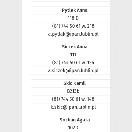
Pytlak Anna
118 D
(81) 744 50 61 w. 218
a.pytlak@ipan.lublin.pl
Siczek Anna
111
(81) 744 50 61 w. 154
a.siczek@ipan.lublin.pl
Skic Kamil
B213b
(81) 744 50 61 w. 148
k.skic@ipan.lublin.pl
Sochan Agata
102D