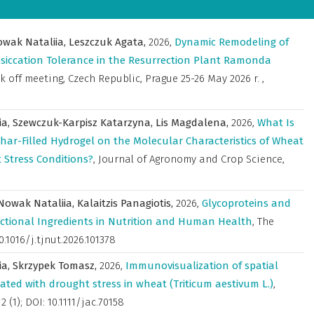
owak Nataliia,
Leszczuk Agata,
2026
,
Dynamic Remodeling of
esiccation Tolerance in the Resurrection Plant Ramonda
k off meeting, Czech Republic, Prague 25-26 May 2026 r.
,
ia,
Szewczuk-Karpisz Katarzyna,
Lis Magdalena,
2026
,
What Is
har-Filled Hydrogel on the Molecular Characteristics of Wheat
 Stress Conditions?
,
Journal of Agronomy and Crop Science
,
Nowak Nataliia,
Kalaitzis Panagiotis,
2026
,
Glycoproteins and
ctional Ingredients in Nutrition and Human Health
,
The
10.1016/j.tjnut.2026.101378
ia,
Skrzypek Tomasz,
2026
,
Immunovisualization of spatial
ated with drought stress in wheat (Triticum aestivum L.)
,
12 (1); DOI: 10.1111/jac.70158