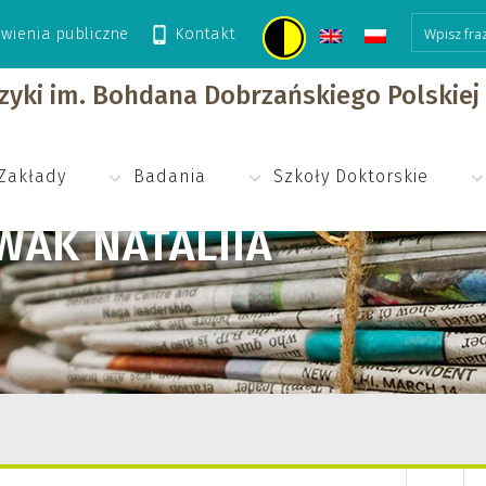
wienia publiczne
Kontakt
 Nataliia
izyki im. Bohdana Dobrzańskiego Polskie
Zakłady
Badania
Szkoły Doktorskie
WAK NATALIIA