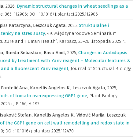
ia,
2026
,
Dynamic structural changes in wheat seedlings as a
ce
,
365; 112906; DOI: 10.1016/j.plantsci.2025.112906
pisz Katarzyna,
Leszczuk Agata,
2025
,
Strukturalne i
enicy na stres suszy
,
49. Międzynarodowe Seminarium
ulture and Human Health”, Karpacz, 23–26 listopada 2025 r.
,
ia,
Rueda Sebastian,
Basu Amit,
2025
,
Changes in Arabidopsis
duced by treatment with Yariv reagent – Molecular features &
 and a fluorescent Yariv reagent
,
Journal of Structural Biology
,
4
,
Pantelić Ana,
Kanellis Angelos K.,
Leszczuk Agata,
2025
,
fruits of tomato overexpressing GGP1 gene
,
Plant Biology
2025 r.
,
P-166, A-187
Isaković Stefan,
Kanellis Angelos K.,
Vidović Marija,
Leszczuk
 of the GGP1 gene on cell wall remodelling and redox state in
70; DOI: 10.1016/j.plantsci.2025.112470