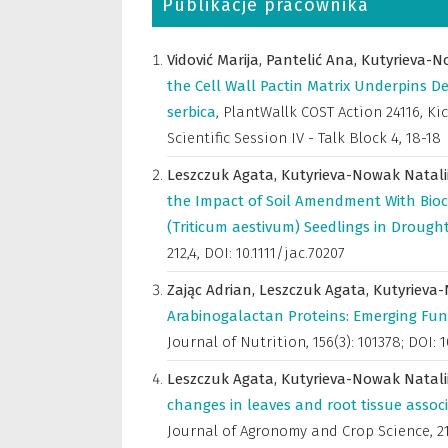
Publikacje pracownika
Vidović Marija,
Pantelić Ana,
Kutyrieva-N
the Cell Wall Pactin Matrix Underpins D
serbica
,
PlantWallk COST Action 24116, Kic
Scientific Session IV - Talk Block 4, 18-18
Leszczuk Agata,
Kutyrieva-Nowak Natali
the Impact of Soil Amendment With Bioc
(Triticum aestivum) Seedlings in Drought
212,4, DOI: 10.1111/jac.70207
Zając Adrian,
Leszczuk Agata,
Kutyrieva-
Arabinogalactan Proteins: Emerging Fun
Journal of Nutrition
,
156(3): 101378; DOI: 
Leszczuk Agata,
Kutyrieva-Nowak Natali
changes in leaves and root tissue associ
Journal of Agronomy and Crop Science
,
2