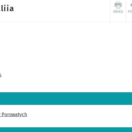
liia
6
w Porowatych