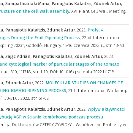
ia,
Sampathianaki Maria,
Panagiotis Kalaitzis,
Zdunek Artur,
tructure on the cell wall assembly
,
XVI Plant Cell Wall Meeting,
ta,
Panagiotis Kalaitzis,
Zdunek Artur,
2023
,
Prolyl 4
anges During the Fruit Ripening Process
,
22nd International
ring 2023”; Gödöllő, Hungary, 15-16 czerwca 2023 r.,
,
str. 43-43
ta,
Zając Adrian,
Panagiotis Kalaitzis,
Zdunek Artur,
2023
,
and cytological marker of particular stages of the tomato
turae
,
310, 111718, str. 1-10, DOI: 10.1016/j.scienta.2022.111718
ta,
Zdunek Artur,
2022
,
MOLECULAR STUDIES ON CHANGES OF
RING TOMATO RIPENING PROCESS
,
21th International Workshop
; 30-31.05.2022
,
str. 61-62
ta,
Panagiotis Kalaitzis,
Zdunek Artur,
2022
,
Wpływ aktywności
rybucję AGP w ścianie komórkowej podczas procesu
encja Doktorantów CZTERY ŻYWIOŁY - Współczesne Problemy w