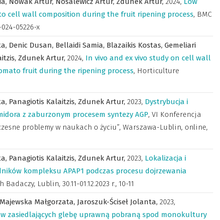
ia,
Nowak Artur,
Nosalewicz Artur,
Zdunek Artur,
2024
,
Low
 cell wall composition during the fruit ripening process
,
BMC
0-024-05226-x
ta,
Denic Dusan,
Bellaidi Samia,
Blazaikis Kostas,
Gemeliari
itzis,
Zdunek Artur,
2024
,
In vivo and ex vivo study on cell wall
mato fruit during the ripening process
,
Horticulture
ta,
Panagiotis Kalaitzis,
Zdunek Artur,
2023
,
Dystrybucja i
idora z zaburzonym procesem syntezy AGP
,
VI Konferencja
łczesne problemy w naukach o życiu”, Warszawa-Lublin, online,
ta,
Panagiotis Kalaitzis,
Zdunek Artur,
2023
,
Lokalizacja i
adników kompleksu APAP1 podczas procesu dojrzewania
Badaczy, Lublin, 30.11-01.12.2023 r.
,
10-11
Majewska Małgorzata,
Jaroszuk-Ściseł Jolanta,
2023
,
ów zasiedlających glebę uprawną pobraną spod monokultury