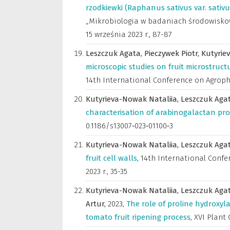
rzodkiewki (Raphanus sativus var. sativu
„Mikrobiologia w badaniach środowiskowy
15 września 2023 r.
,
87-87
Leszczuk Agata,
Pieczywek Piotr,
Kutyrie
microscopic studies on fruit microstruc
14th International Conference on Agrophysi
Kutyrieva-Nowak Nataliia,
Leszczuk Aga
characterisation of arabinogalactan prot
0.1186/s13007‑023‑01100‑3
Kutyrieva-Nowak Nataliia,
Leszczuk Aga
fruit cell walls
,
14th International Confer
2023 r.
,
35-35
Kutyrieva-Nowak Nataliia,
Leszczuk Aga
Artur,
2023
,
The role of proline hydroxyl
tomato fruit ripening process
,
XVI Plant 