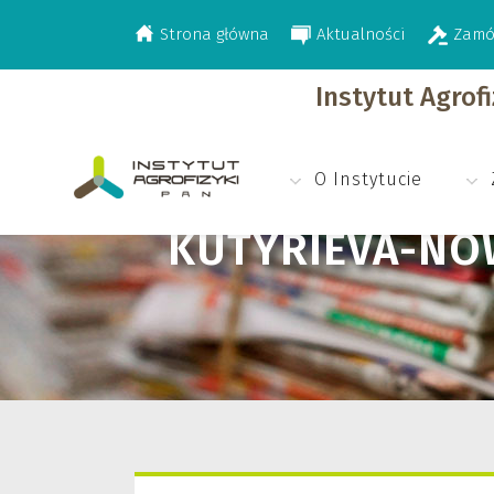
Strona główna
Aktualności
Zamó
>
>
Pracownicy techniczni
Kutyrieva-Nowak
Instytut Agrof
O Instytucie
KUTYRIEVA-NO