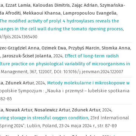
ta,
Ezzat Lamia,
Kaloudas Dimitris,
Zając Adrian,
Szymańska-
da Afroditi,
Mekkaoui Khansa,
Lampropoulou Evangelia,
The modified activity of prolyl 4 hydroxylases reveals the
hanges in the cell wall during the tomato ripening process
,
89/fpls.2024.1365490
zec-Grządziel Anna,
Ozimek Ewa,
Przybyś Marcin,
Słomka Anna,
,
Jaroszuk-Ściseł Jolanta,
2024
,
Effect of long-term radish
ure practice on physiological variability of microorganisms in
l Management
,
367, 122007, DOI: 10.1016/j.jenvman.2024.122007
ta,
Zdunek Artur,
2024
,
Metody molekularne i mikroskopowe w
nopolskie Sympozjum : „Nauka i przemysł – lubelskie spotkania
. 82-85
ta,
Nowak Artur,
Nosalewicz Artur,
Zdunek Artur,
2024
,
ring storage in stressful oxygen condition
,
23rd International
ring 2024”; Lublin, Poland, 23-24 maja 2024 r.
,
str. 87-89