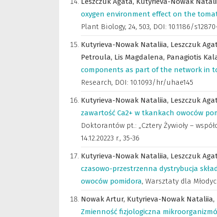
Leszczuk Agata,
Kutyrieva-Nowak Natali
oxygen environment effect on the tomato
Plant Biology
,
24, 503, DOI: 10.1186/s1287
Kutyrieva-Nowak Nataliia,
Leszczuk Aga
Petroula,
Lis Magdalena,
Panagiotis Kala
components as part of the network in to
Research
,
DOI: 10.1093/hr/uhae145
Kutyrieva-Nowak Nataliia,
Leszczuk Aga
zawartość Ca2+ w tkankach owoców pom
Doktorantów pt.: „Cztery Żywioły – wspó
14.12.20223 r.
,
35-36
Kutyrieva-Nowak Nataliia,
Leszczuk Aga
czasowo-przestrzenna dystrybucja skł
owoców pomidora
,
Warsztaty dla Młodych 
Nowak Artur,
Kutyrieva-Nowak Nataliia,
Zmienność fizjologiczna mikroorganizm