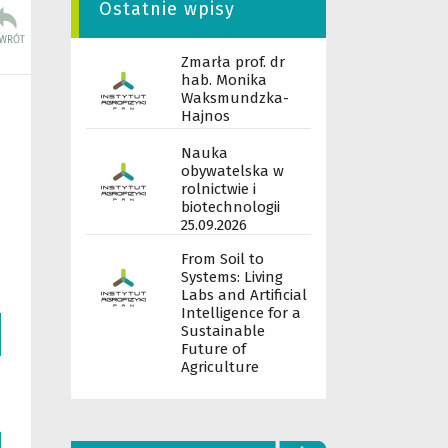
Ostatnie wpisy
Zmarła prof. dr
hab. Monika
Waksmundzka-
Hajnos
Nauka
obywatelska w
rolnictwie i
biotechnologii
25.09.2026
From Soil to
Systems: Living
Labs and Artificial
Intelligence for a
Sustainable
Future of
Agriculture