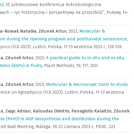
s)
,
55 jubileuszowa konferencja mikrobiologiczna
ch – rys historyczny i perspektywy na przyszłość”, Puławy, 14-
va-Nowak Nataliia,
Zdunek Artur,
2023
,
Molecular &
ture during the ripening program and postharvest senescence
,
cs (ICA 2023); Lublin, Polska, 11-13 września 2023 r.
,
126-126
ta,
Zdunek Artur,
2023
,
A practical guide to in situ and ex situ
eins (AGPs) in fruits
,
Plant Methods
,
19, 117, DOI:
ta,
Zdunek Artur,
2023
,
Molecular & microscopic tools to study
ence on Agrophysics (ICA 2023); Lublin, Polska, 11-13 września
ta,
Zając Adrian,
Kaloudas Dimitris,
Panagiotis Kalaitzis,
Zdunek
ase (P4H3) in AGP biosynthesis and distribution during the
Cell Wall Meeting, Málaga, 18-22 czerwca 2023 r.
,
PD30., 223