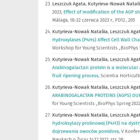
Leszczuk Agata,
Kutyrieva-Nowak Natali
2023
,
Effect of modification of the AGP s
Málaga, 18-22 czerwca 2023 r.
,
PD12., 205
Kutyrieva-Nowak Nataliia,
Leszczuk Aga
Hydroxylases (P4Hs) Affect Cell Wall Ch
Workshop for Young Scientists „BioPhys Sp
Kutyrieva-Nowak Nataliia,
Leszczuk Aga
Arabinogalactan protein is a molecular 
fruit ripening process
,
Scientia Horticul
Kutyrieva-Nowak Nataliia,
Leszczuk Aga
ARABINOGALACTAN PROTEINS (AGPS) DU
for Young Scientists „BioPhys Spring 2022”
Kutyrieva-Nowak Nataliia,
Leszczuk Aga
hydroksylazy prolinowej (P4H3) na dyst
dojrzewania owoców pomidora
,
V Konfer
Naukach o Życiu 14.12.2022
,
str. 28