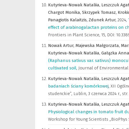
Kutyrieva-Nowak Nataliia,
Leszczuk Aga
Chargot Monika,
Skrzypek Tomasz,
Kroki
Panagiotis Kalaitzis,
Zdunek Artur,
2024
,
effect of arabinogalactan proteins on c
Frontiers in Plant Science
,
15, DOI: 10.33
Nowak Artur,
Majewska Małgorzata,
Mar
Kutyrieva-Nowak Nataliia,
Gałązka Anna
(Raphanus sativus var. sativus) monocult
cultivated soil
,
Journal of Environmenta
Kutyrieva-Nowak Nataliia,
Leszczuk Aga
badaniach ściany komórkowej
,
XII Ogól
studenckie”, Lublin, 3 czerwca 2024 r.
,
str
Kutyrieva-Nowak Nataliia,
Leszczuk Aga
Physiological changes in tomato fruit du
Workshop for Young Scientists „BioPhys Sp