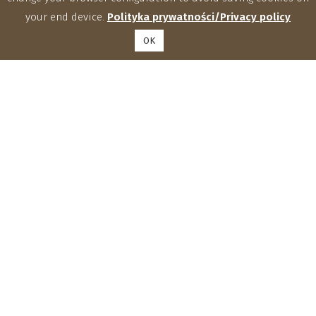
your end device.
Polityka prywatności/Privacy policy
OK
Instytut Agrofizyki im. Bohdana Dobrzańskiego Polskiej
Akademii Nauk
ul. Doświadczalna 4, 20-290 Lublin
tel.: (81) 744 50 61, fax: (81) 744 50 67