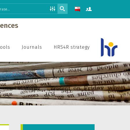
iences
hools
Journals
HRS4R strategy