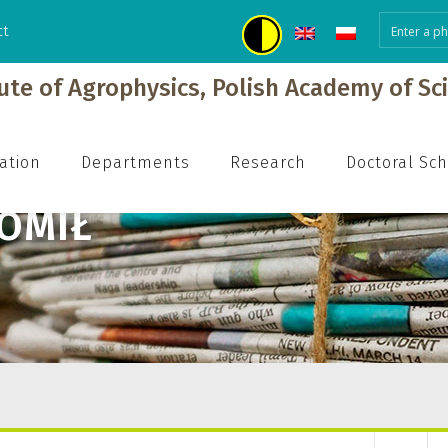
ct
tute of Agrophysics, Polish Academy of Sc
ation
Departments
Research
Doctoral Sc
OMIŁ