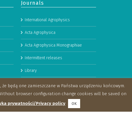
Journals
International Agrophysics
Acta Agrophysica
Acta Agrophysica Monographiae
Intermittent releases
Library
Booklets
za, że będą one zamieszczane w Państwa urządzeniu końcowym.
ithout browser configuration change cookies will be saved on
yka prywatności/Privacy policy
OK