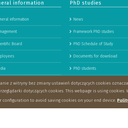
eral information
PhD studies
neral information
News
nagement
Framework PhD studies
entific Board
PhD Schedule of Study
ployees
Documents for download
dia
PhD students
man Resources Strategy for
stanie z witryny bez zmiany ustawień dotyczących cookies oznac
archers
eglądarki dotyczących cookies. This webpage is using cookies. W
 configuration to avoid saving cookies on your end device.
Polit