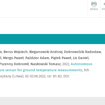
o,
Berus Wojciech,
Bieganowski Andrzej,
Dobrowolski Radosław,
l,
Mergo Paweł,
Paździor Adam,
Piątek Paweł,
Lis Daniel,
Pszenny Dobromił,
Nasiłowski Tomasz,
2022
,
Autonomous
ature sensor for ground temperature measurements
,
5th
ejdany (Litwa), 02-03.06.2022
,
str. 81-82; DOI: