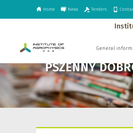
Home
News
Tenders
Conta
>
Pszenny Dobromił
Insti
General inform
PSZENNY DOBR