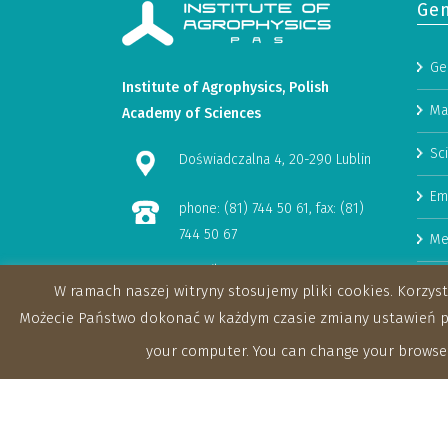
Gen
Ge
Institute of Agrophysics, Polish
Ma
Academy of Sciences
Sci
Doświadczalna 4, 20-290 Lublin
Em
phone: (81) 744 50 61, fax: (81)
744 50 67
Me
e-mail:
Hu
W ramach naszej witryny stosujemy pliki cookies. Korzy
sekretariat@ipan.lublin.pl
Rese
Możecie Państwo dokonać w każdym czasie zmiany ustawień prz
Tenders
your computer. You can change your browser