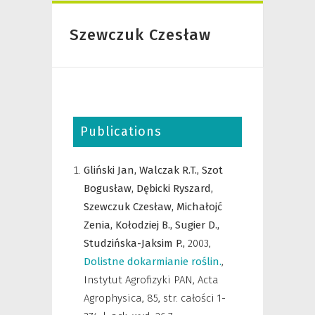
Szewczuk Czesław
Publications
Gliński Jan,
Walczak R.T.,
Szot
Bogusław,
Dębicki Ryszard,
Szewczuk Czesław,
Michałojć
Zenia,
Kołodziej B.,
Sugier D.,
Studzińska-Jaksim P.,
2003
,
Dolistne dokarmianie roślin.
,
Instytut Agrofizyki PAN
,
Acta
Agrophysica, 85, str. całości 1-