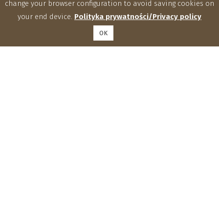
change your browser configuration to avoid saving cookies on
your end device.
Polityka prywatności/Privacy policy
OK
Institute of Agrophysics, Polish Academy of Sciences
Doświadczalna 4, 20-290 Lublin
phone: (81) 744 50 61, fax: (81) 744 50