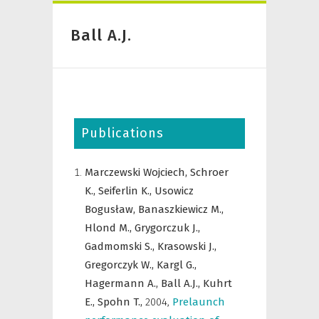
Ball A.J.
Publications
Marczewski Wojciech,
Schroer
K.,
Seiferlin K.,
Usowicz
Bogusław,
Banaszkiewicz M.,
Hlond M.,
Grygorczuk J.,
Gadmomski S.,
Krasowski J.,
Gregorczyk W.,
Kargl G.,
Hagermann A.,
Ball A.J.,
Kuhrt
E.,
Spohn T.,
2004
,
Prelaunch