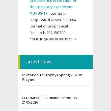
performance evaluation of
the cometary experiment
MUPUS-TP
,
Journal of
Geophysical Research
,
2004,
Journal of Geophysical
Research, 109, E07S09,
doi:10.1029/2003IE002192,1-17
Latest news
Invitation to BioPhys Spring 2026 in
Prague
LEGUMINOSE Summer School 19-
21.05.2026