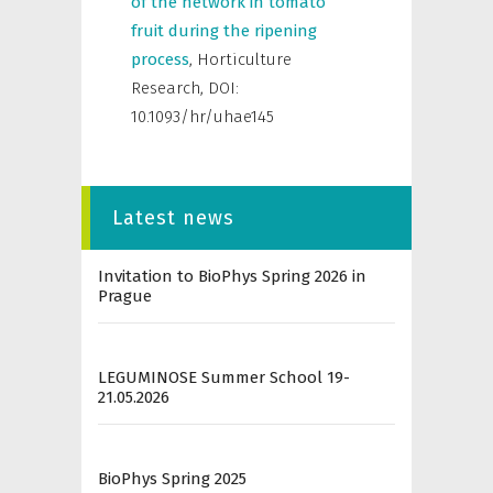
of the network in tomato
fruit during the ripening
process
,
Horticulture
Research
,
DOI:
10.1093/hr/uhae145
Latest news
Invitation to BioPhys Spring 2026 in
Prague
LEGUMINOSE Summer School 19-
21.05.2026
BioPhys Spring 2025