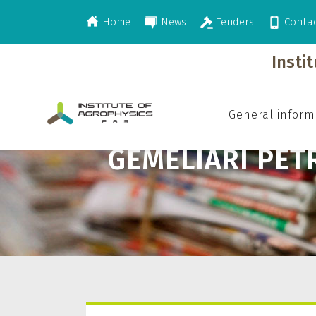
Home
News
Tenders
Conta
>
Gemeliari Petroula
Insti
General inform
GEMELIARI PE