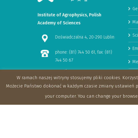
Ge
Institute of Agrophysics, Polish
Ma
Academy of Sciences
Sci
Doświadczalna 4, 20-290 Lublin
Em
phone: (81) 744 50 61, fax: (81)
744 50 67
Me
e-mail:
Hu
W ramach naszej witryny stosujemy pliki cookies. Korzy
sekretariat@ipan.lublin.pl
Rese
Możecie Państwo dokonać w każdym czasie zmiany ustawień prz
Tenders
your computer. You can change your browser