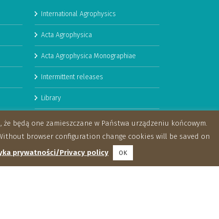
International Agrophysics
Acta Agrophysica
Acta Agrophysica Monographiae
Intermittent releases
Library
Booklets
za, że będą one zamieszczane w Państwa urządzeniu końcowym.
ithout browser configuration change cookies will be saved on
yka prywatności/Privacy policy
OK