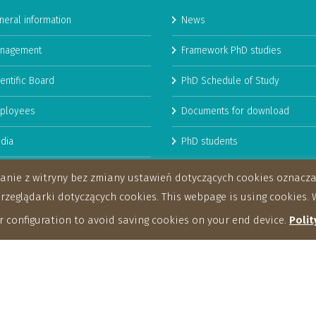
neral information
News
nagement
Framework PhD studies
entific Board
PhD Schedule of Study
ployees
Documents for download
dia
PhD students
man Resources Strategy for
stanie z witryny bez zmiany ustawień dotyczących cookies oznac
archers
eglądarki dotyczących cookies. This webpage is using cookies. W
 configuration to avoid saving cookies on your end device.
Polit