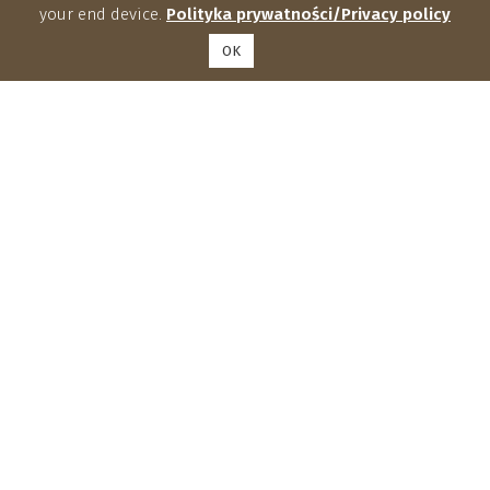
your end device.
Polityka prywatności/Privacy policy
OK
Institute of Agrophysics, Polish Academy of Sciences
Doświadczalna 4, 20-290 Lublin
phone: (81) 744 50 61, fax: (81) 744 50