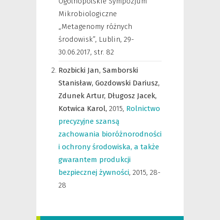
Ogólnopolskie Sympozjum
Mikrobiologiczne
„Metagenomy różnych
środowisk”, Lublin, 29-
30.06.2017
,
str. 82
Rozbicki Jan,
Samborski
Stanisław,
Gozdowski Dariusz,
Zdunek Artur,
Długosz Jacek,
Kotwica Karol,
2015
,
Rolnictwo
precyzyjne szansą
zachowania bioróżnorodności
i ochrony środowiska, a także
gwarantem produkcji
bezpiecznej żywności
,
2015, 28-
28