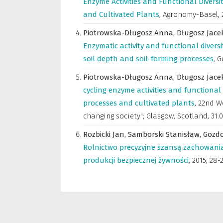
Enzyme Activities and Functional Diversi
and Cultivated Plants
,
Agronomy-Basel
,
Piotrowska-Długosz Anna,
Długosz Jace
Enzymatic activity and functional diversi
soil depth and soil-forming processes
,
G
Piotrowska-Długosz Anna,
Długosz Jace
cycling enzyme activities and functional 
processes and cultivated plants
,
22nd Wo
changing society"; Glasgow, Scotland, 31.0
Rozbicki Jan,
Samborski Stanisław,
Gozdo
Rolnictwo precyzyjne szansą zachowani
produkcji bezpiecznej żywności
,
2015, 28-