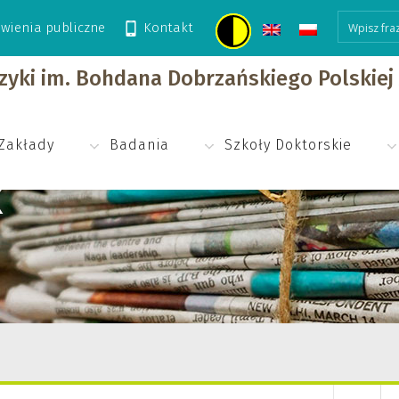
wienia publiczne
Kontakt
izyki im. Bohdana Dobrzańskiego Polskie
Zakłady
Badania
Szkoły Doktorskie
K