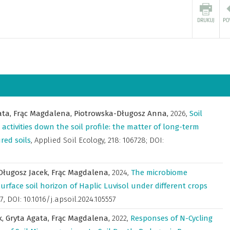
ata,
Frąc Magdalena,
Piotrowska-Długosz Anna,
2026
,
Soil
ctivities down the soil profile: the matter of long-term
red soils
,
Applied Soil Ecology
,
218: 106728; DOI:
Długosz Jacek,
Frąc Magdalena,
2024
,
The microbiome
urface soil horizon of Haplic Luvisol under different crops
57, DOI: 10.1016/j.apsoil.2024.105557
k,
Gryta Agata,
Frąc Magdalena,
2022
,
Responses of N-Cycling