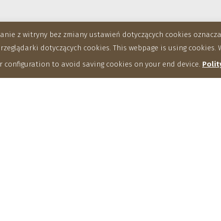
stanie z witryny bez zmiany ustawień dotyczących cookies oznac
eglądarki dotyczących cookies. This webpage is using cookies. W
 configuration to avoid saving cookies on your end device.
Polit