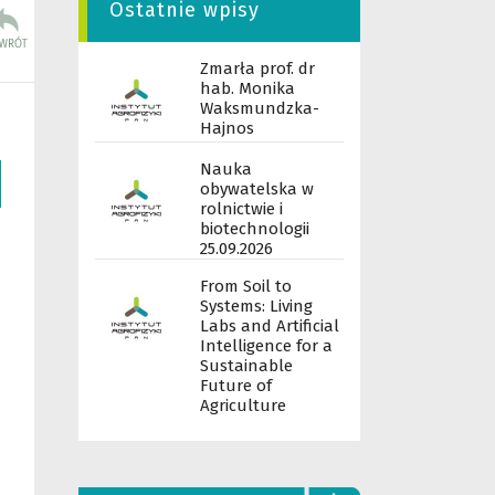
Ostatnie wpisy
Zmarła prof. dr
hab. Monika
Waksmundzka-
Hajnos
Nauka
obywatelska w
rolnictwie i
biotechnologii
25.09.2026
From Soil to
Systems: Living
Labs and Artificial
Intelligence for a
Sustainable
Future of
Agriculture