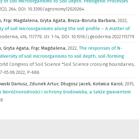
ty of Soil Microorganisms to Soil Depth, Pedogenic Processes
2(2), 264; DOI: 10.3390/agronomy12020264
k,
Frąc Magdalena,
Gryta Agata,
Breza-Boruta Barbara,
2022
,
ty of soil microorganisms along the soil profile – A matter of
eoderma
,
416, 117779, str. 1-14, DOI: 10.1016/j.geoderma.2022.115779
k,
Gryta Agata,
Frąc Magdalena,
2022
,
The responses of N-
diversity of soil microorganisms to soil depth, soil-forming
rld Congress of Soil Science "Soil Science crossing boundaries,
7-05.08.2022
,
P-686
wski Dariusz,
Zdunek Artur,
Długosz Jacek,
Kotwica Karol,
2015
,
a bioróżnorodności i ochrony środowiska, a także gwarantem
28