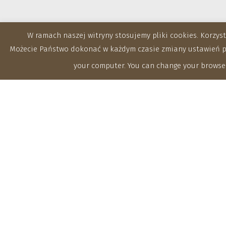
W ramach naszej witryny stosujemy pliki cookies. Korzy
Możecie Państwo dokonać w każdym czasie zmiany ustawień prz
your computer. You can change your browser
Zakłady