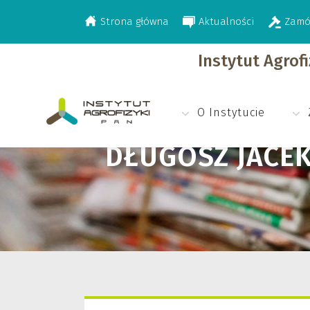
Strona główna
Aktualności
Zamó
>
Długosz Jacek
Instytut Agrof
O Instytucie
DŁUGOSZ JACE