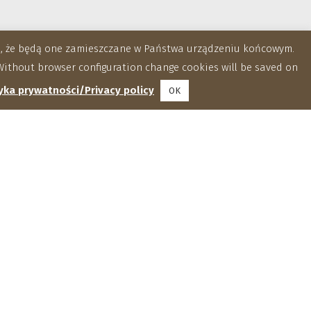
za, że będą one zamieszczane w Państwa urządzeniu końcowym.
ithout browser configuration change cookies will be saved on
yka prywatności/Privacy policy
OK