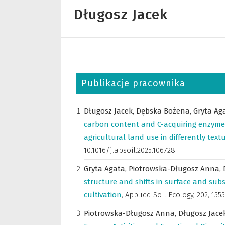
Długosz Jacek
Publikacje pracownika
Długosz Jacek,
Dębska Bożena,
Gryta Ag
carbon content and C-acquiring enzyme a
agricultural land use in differently textu
10.1016/j.apsoil.2025.106728
Gryta Agata,
Piotrowska-Długosz Anna,
structure and shifts in surface and subs
cultivation
,
Applied Soil Ecology
,
202, 155
Piotrowska-Długosz Anna,
Długosz Jace