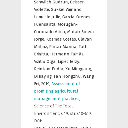
Schwilch Gudrun,
Geissen
Violette,
Sukkel Wijnand,
Lemesle Julie,
Garcia-Orenes
Fuensanta,
Morugán-
Coronado Alicia,
Mataix-Solera
Jorge,
Kosmas Costas,
Glavan
Matjaž,
Pintar Marina,
Tóth
Brigitta,
Hermann Tamás,
Vizitiu Olga,
Lipiec Jerzy,
Reintam Endla,
Xu Minggang,
Di Jiaying,
Fan Hongzhu,
Wang
Fei,
2019
,
Assessment of
promising agricultural
management practices
,
Science of The Total
Environment
,
649, str. 610-619,
DOI: