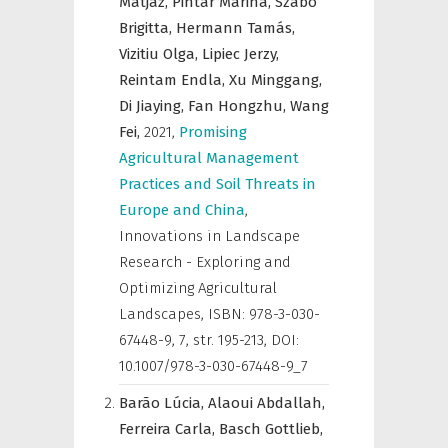
Matjaž,
Pintar Marina,
Szabó
Brigitta,
Hermann Tamás,
Vizitiu Olga,
Lipiec Jerzy,
Reintam Endla,
Xu Minggang,
Di Jiaying,
Fan Hongzhu,
Wang
Fei,
2021
,
Promising
Agricultural Management
Practices and Soil Threats in
Europe and China
,
Innovations in Landscape
Research - Exploring and
Optimizing Agricultural
Landscapes
,
ISBN: 978-3-030-
67448-9, 7, str. 195-213, DOI:
10.1007/978-3-030-67448-9_7
Barão Lúcia,
Alaoui Abdallah,
Ferreira Carla,
Basch Gottlieb,