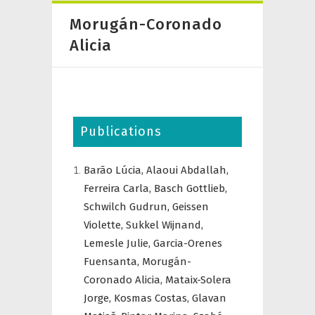
Morugán-Coronado
Alicia
Publications
Barão Lúcia,
Alaoui Abdallah,
Ferreira Carla,
Basch Gottlieb,
Schwilch Gudrun,
Geissen
Violette,
Sukkel Wijnand,
Lemesle Julie,
Garcia-Orenes
Fuensanta,
Morugán-
Coronado Alicia,
Mataix-Solera
Jorge,
Kosmas Costas,
Glavan