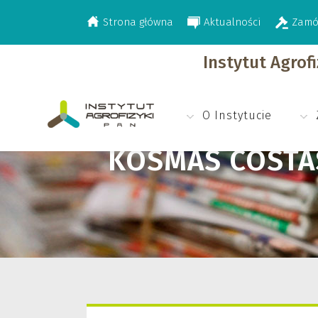
Strona główna
Aktualności
Zamó
>
Kosmas Costas
Instytut Agrof
O Instytucie
KOSMAS COSTA