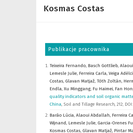
Kosmas Costas
Publikacje pracownika
Teixeira Fernando,
Basch Gottlieb,
Alaou
Lemesle Julie,
Ferreira Carla,
Veiga Adélc
Costas,
Glavan Matjaž,
Tóth Zoltán,
Her
Endla,
Xu Minggang,
Fu Haimei,
Fan Hon
quality indicators and soil organic matt
China
,
Soil and Tillage Research
,
212; DOI:
Barão Lúcia,
Alaoui Abdallah,
Ferreira C
Wijnand,
Lemesle Julie,
Garcia-Orenes F
Kosmas Costas,
Glavan Matjaž,
Pintar M