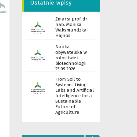
Ostatnie wpisy
Zmarła prof. dr
hab. Monika
Waksmundzka-
Hajnos
Nauka
obywatelska w
rolnictwie i
biotechnologii
25.09.2026
From Soil to
Systems: Living
Labs and Artificial
Intelligence for a
Sustainable
Future of
Agriculture