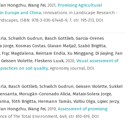
Fan Hongzhu,
Wang Fei,
2021
,
Promising Agricultural
 in Europe and China
,
Innovations in Landscape Research -
andscapes
,
ISBN: 978-3-030-67448-9, 7, str. 195-213, DOI:
arla,
Schwilch Gudrun,
Basch Gottlieb,
Garcia-Orenes
a Jorge,
Kosmas Costas,
Glavan Matjaž,
Szabó Brigitta,
,
Frąc Magdalena,
Reintam Endla,
Xu Minggang,
Di Jiaying,
Fan
,
Geissen Violette,
Fleskens Luuk,
2020
,
Visual assessment of
ractices on soil quality
,
Agronomy Journal
,
DOI:
arla,
Basch Gottlieb,
Schwilch Gudrun,
Geissen Violette,
Sukkel
uensanta,
Morugán-Coronado Alicia,
Mataix-Solera Jorge,
arina,
Tóth Brigitta,
Hermann Tamás,
Vizitiu Olga,
Lipiec Jerzy,
Fan Hongzhu,
Wang Fei,
2019
,
Assessment of promising
ence of The Total Environment
,
649, str. 610-619, DOI: