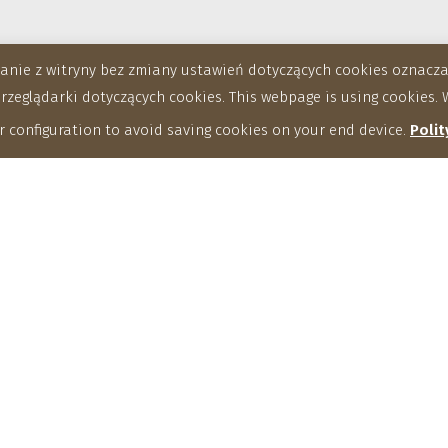
stanie z witryny bez zmiany ustawień dotyczących cookies oznac
eglądarki dotyczących cookies. This webpage is using cookies. W
 configuration to avoid saving cookies on your end device.
Polit