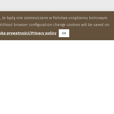
za, że będą one zamieszczane w Państwa urządzeniu końcowym.
ithout browser configuration change cookies will be saved on
yka prywatności/Privacy policy
OK