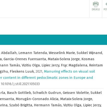
i Abdallah,
Lemann Tatenda,
Wesselink Marie,
Sukkel Wijnand,
ia,
Garcia-Orenes Fuensanta,
Mataix-Solera Jorge,
Kosmas
mann Tamás,
Vizitiu Olga,
Lipiec Jerzy,
Frąc Magdalena,
Reintam
gzhu,
Fleskens Luuk,
2021
,
Manuring effects on visual soil
er content in different pedoclimatic zones in Europe and
 10.1016/j.still.2021.105033
arla,
Basch Gottlieb,
Schwilch Gudrun,
Geissen Violette,
Sukkel
uensanta,
Morugán-Coronado Alicia,
Mataix-Solera Jorge,
arina,
Szabó Brigitta,
Hermann Tamás,
Vizitiu Olga,
Lipiec Jerzy,