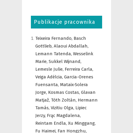
Publikacje pracownika
Teixeira Fernando,
Basch
Gottlieb,
Alaoui Abdallah,
Lemann Tatenda,
Wesselink
Marie,
Sukkel Wijnand,
Lemesle Julie,
Ferreira Carla,
Veiga Adélcia,
Garcia-Orenes
Fuensanta,
Mataix-Solera
Jorge,
Kosmas Costas,
Glavan
Matjaž,
Tóth Zoltán,
Hermann
Tamás,
Vizitiu Olga,
Lipiec
Jerzy,
Frąc Magdalena,
Reintam Endla,
Xu Minggang,
Fu Haimei,
Fan Hongzhu,