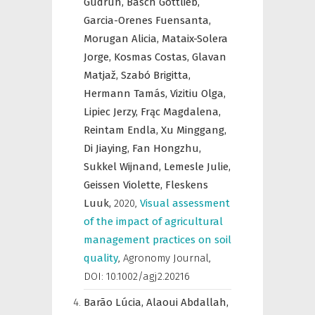
Gudrun,
Basch Gottlieb,
Garcia-Orenes Fuensanta,
Morugan Alicia,
Mataix-Solera
Jorge,
Kosmas Costas,
Glavan
Matjaž,
Szabó Brigitta,
Hermann Tamás,
Vizitiu Olga,
Lipiec Jerzy,
Frąc Magdalena,
Reintam Endla,
Xu Minggang,
Di Jiaying,
Fan Hongzhu,
Sukkel Wijnand,
Lemesle Julie,
Geissen Violette,
Fleskens
Luuk,
2020
,
Visual assessment
of the impact of agricultural
management practices on soil
quality
,
Agronomy Journal
,
DOI: 10.1002/agj2.20216
Barão Lúcia,
Alaoui Abdallah,