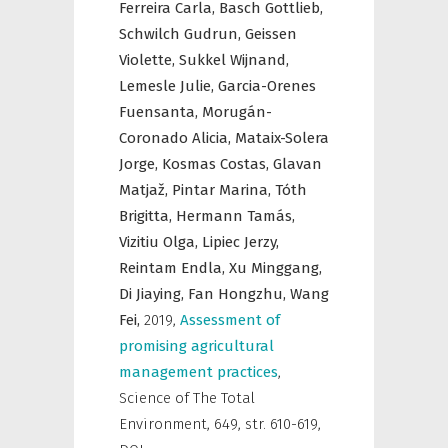
Ferreira Carla,
Basch Gottlieb,
Schwilch Gudrun,
Geissen
Violette,
Sukkel Wijnand,
Lemesle Julie,
Garcia-Orenes
Fuensanta,
Morugán-
Coronado Alicia,
Mataix-Solera
Jorge,
Kosmas Costas,
Glavan
Matjaž,
Pintar Marina,
Tóth
Brigitta,
Hermann Tamás,
Vizitiu Olga,
Lipiec Jerzy,
Reintam Endla,
Xu Minggang,
Di Jiaying,
Fan Hongzhu,
Wang
Fei,
2019
,
Assessment of
promising agricultural
management practices
,
Science of The Total
Environment
,
649, str. 610-619,