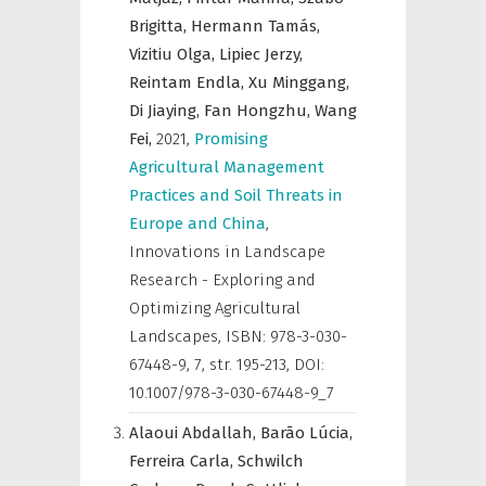
Brigitta,
Hermann Tamás,
Vizitiu Olga,
Lipiec Jerzy,
Reintam Endla,
Xu Minggang,
Di Jiaying,
Fan Hongzhu,
Wang
Fei,
2021
,
Promising
Agricultural Management
Practices and Soil Threats in
Europe and China
,
Innovations in Landscape
Research - Exploring and
Optimizing Agricultural
Landscapes
,
ISBN: 978-3-030-
67448-9, 7, str. 195-213, DOI:
10.1007/978-3-030-67448-9_7
Alaoui Abdallah,
Barão Lúcia,
Ferreira Carla,
Schwilch