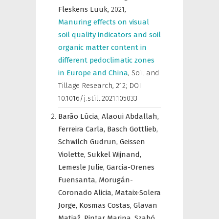
Fleskens Luuk,
2021
,
Manuring effects on visual
soil quality indicators and soil
organic matter content in
different pedoclimatic zones
in Europe and China
,
Soil and
Tillage Research
,
212; DOI:
10.1016/j.still.2021.105033
Barão Lúcia,
Alaoui Abdallah,
Ferreira Carla,
Basch Gottlieb,
Schwilch Gudrun,
Geissen
Violette,
Sukkel Wijnand,
Lemesle Julie,
Garcia-Orenes
Fuensanta,
Morugán-
Coronado Alicia,
Mataix-Solera
Jorge,
Kosmas Costas,
Glavan
Matjaž,
Pintar Marina,
Szabó