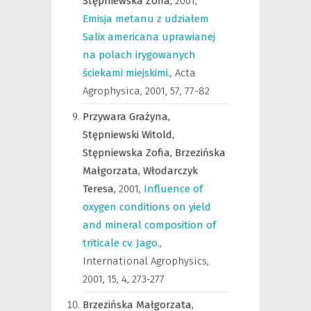
Stępniewska Zofia,
2001
,
Emisja metanu z udziałem
Salix americana uprawianej
na polach irygowanych
ściekami miejskimi.
,
Acta
Agrophysica
,
2001, 57, 77-82
Przywara Grażyna,
Stępniewski Witold,
Stępniewska Zofia,
Brzezińska
Małgorzata,
Włodarczyk
Teresa,
2001
,
Influence of
oxygen conditions on yield
and mineral composition of
triticale cv. Jago.
,
International Agrophysics
,
2001, 15, 4, 273-277
Brzezińska Małgorzata,