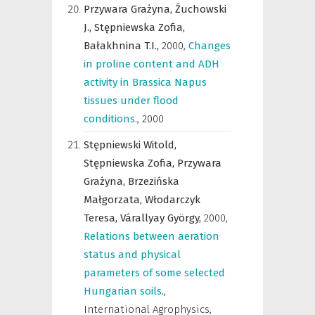
Przywara Grażyna,
Źuchowski
J.,
Stępniewska Zofia,
Bałakhnina T.I.,
2000
,
Changes
in proline content and ADH
activity in Brassica Napus
tissues under flood
conditions.
,
2000
Stępniewski Witold,
Stępniewska Zofia,
Przywara
Grażyna,
Brzezińska
Małgorzata,
Włodarczyk
Teresa,
Várallyay György,
2000
,
Relations between aeration
status and physical
parameters of some selected
Hungarian soils.
,
International Agrophysics
,