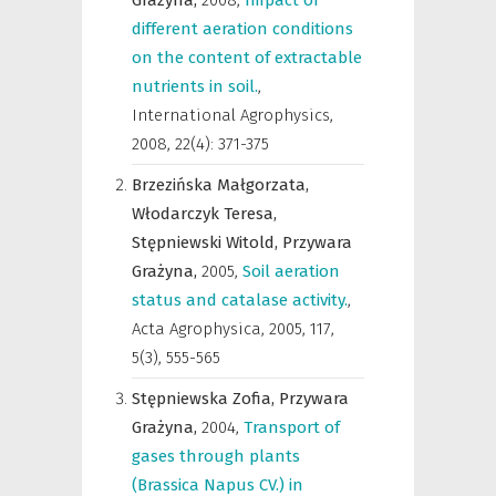
Grażyna,
2008
,
Impact of
different aeration conditions
on the content of extractable
nutrients in soil.
,
International Agrophysics
,
2008, 22(4): 371-375
Brzezińska Małgorzata,
Włodarczyk Teresa,
Stępniewski Witold,
Przywara
Grażyna,
2005
,
Soil aeration
status and catalase activity.
,
Acta Agrophysica
,
2005, 117,
5(3), 555-565
Stępniewska Zofia,
Przywara
Grażyna,
2004
,
Transport of
gases through plants
(Brassica Napus CV.) in