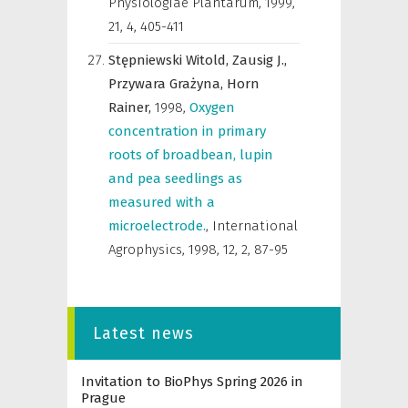
Physiologiae Plantarum
,
1999,
21, 4, 405-411
Stępniewski Witold,
Zausig J.,
Przywara Grażyna,
Horn
Rainer,
1998
,
Oxygen
concentration in primary
roots of broadbean, lupin
and pea seedlings as
measured with a
microelectrode.
,
International
Agrophysics
,
1998, 12, 2, 87-95
Latest news
Invitation to BioPhys Spring 2026 in
Prague