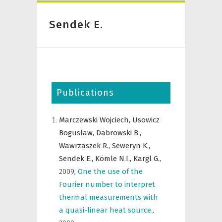
Sendek E.
Publications
Marczewski Wojciech,
Usowicz
Bogusław,
Dabrowski B.,
Wawrzaszek R.,
Seweryn K.,
Sendek E.,
Kömle N.I.,
Kargl G.,
2009
,
One the use of the
Fourier number to interpret
thermal measurements with
a quasi-linear heat source.
,