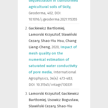
sequestration in transformed
agricultural soils of Sicily
,
Geoderma
,
402; DOI:
10.1016/j.geoderma.2021.115355
Gackiewicz Bartłomiej,
Lamorski Krzysztof,
Sławiński
Cezary,
Shao-Yiu Hsu,
Chang
Liang-Cheng,
2020
,
Impact of
mesh quality on the
numerical estimation of
saturated water conductivity
of pore media
,
International
Agrophysics
,
34(4): 473-483;
DOI: 10.31545/intagr/130331
Lamorski Krzysztof,
Gackiewicz
Bartłomiej,
Usowicz Bogusław,
Sławiński Cezary,
Shao-Yiu