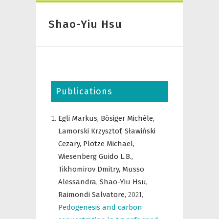
Shao-Yiu Hsu
Publications
Egli Markus,
Bösiger Michèle,
Lamorski Krzysztof,
Sławiński
Cezary,
Plötze Michael,
Wiesenberg Guido L.B.,
Tikhomirov Dmitry,
Musso
Alessandra,
Shao-Yiu Hsu,
Raimondi Salvatore,
2021
,
Pedogenesis and carbon