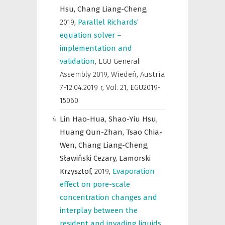
Hsu,
Chang Liang-Cheng,
2019
,
Parallel Richards’
equation solver –
implementation and
validation
,
EGU General
Assembly 2019, Wiedeń, Austria
7-12.04.2019 r
,
Vol. 21, EGU2019-
15060
Lin Hao-Hua,
Shao-Yiu Hsu,
Huang Qun-Zhan,
Tsao Chia-
Wen,
Chang Liang-Cheng,
Sławiński Cezary,
Lamorski
Krzysztof,
2019
,
Evaporation
effect on pore-scale
concentration changes and
interplay between the
resident and invading liquids