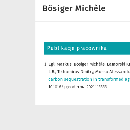
Bösiger Michèle
Publikacje pracownika
Egli Markus,
Bösiger Michèle,
Lamorski Kr
L.B.,
Tikhomirov Dmitry,
Musso Alessandr
carbon sequestration in transformed agric
10.1016/j.geoderma.2021.115355