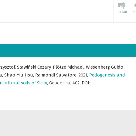
zysztof,
Sławiński Cezary,
Plötze Michael,
Wiesenberg Guido
a,
Shao-Yiu Hsu,
Raimondi Salvatore,
2021
,
Pedogenesis and
ultural soils of Sicily
,
Geoderma
,
402; DOI: