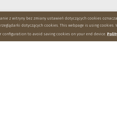
stanie z witryny bez zmiany ustawień dotyczących cookies oznac
eglądarki dotyczących cookies. This webpage is using cookies. W
 configuration to avoid saving cookies on your end device.
Polit