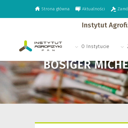
Strona główna
Aktualności
Zamó
>
Bösiger Michèle
Instytut Agrof
O Instytucie
BÖSIGER MICHÈ