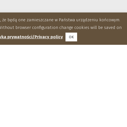
za, że będą one zamieszczane w Państwa urządzeniu końcowym.
ithout browser configuration change cookies will be saved on
yka prywatności/Privacy policy
OK