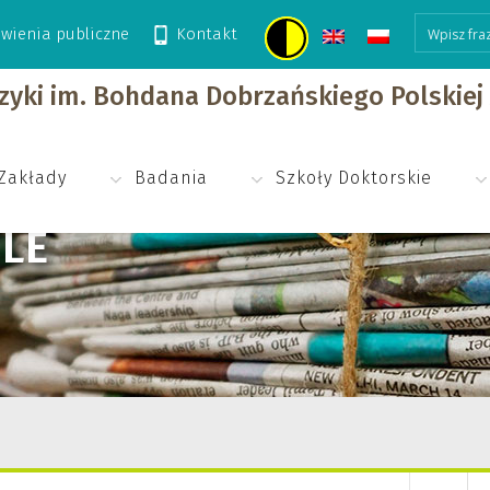
wienia publiczne
Kontakt
izyki im. Bohdana Dobrzańskiego Polskie
Zakłady
Badania
Szkoły Doktorskie
LE