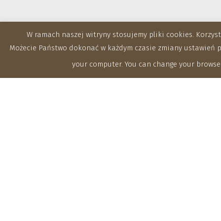
W ramach naszej witryny stosujemy pliki cookies. Korzy
Możecie Państwo dokonać w każdym czasie zmiany ustawień prz
your computer. You can change your browser
Zakłady