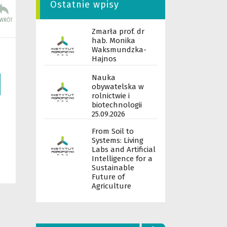
Ostatnie wpisy
Zmarła prof. dr
hab. Monika
Waksmundzka-
Hajnos
Nauka
obywatelska w
rolnictwie i
biotechnologii
25.09.2026
From Soil to
Systems: Living
Labs and Artificial
Intelligence for a
Sustainable
Future of
Agriculture