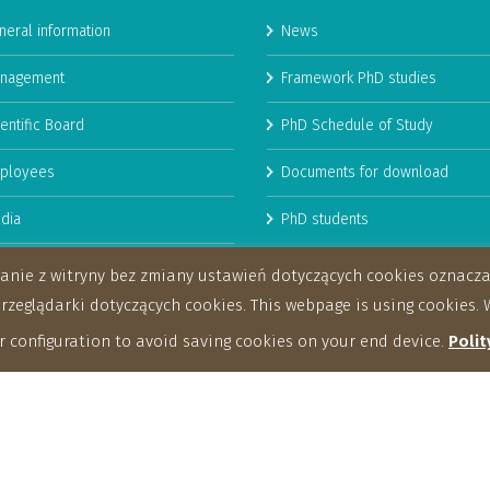
neral information
News
nagement
Framework PhD studies
entific Board
PhD Schedule of Study
ployees
Documents for download
dia
PhD students
man Resources Strategy for
stanie z witryny bez zmiany ustawień dotyczących cookies oznac
archers
eglądarki dotyczących cookies. This webpage is using cookies. W
 configuration to avoid saving cookies on your end device.
Polit