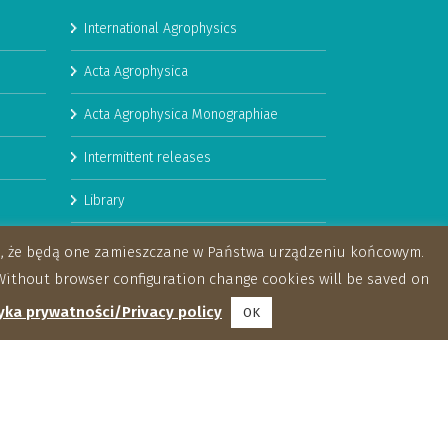
International Agrophysics
Acta Agrophysica
Acta Agrophysica Monographiae
Intermittent releases
Library
Booklets
za, że będą one zamieszczane w Państwa urządzeniu końcowym.
ithout browser configuration change cookies will be saved on
yka prywatności/Privacy policy
OK