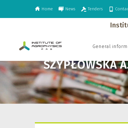
Home
News
Tenders
Conta
>
Szypłowska A.
Insti
General inform
SZYPŁOWSKA A