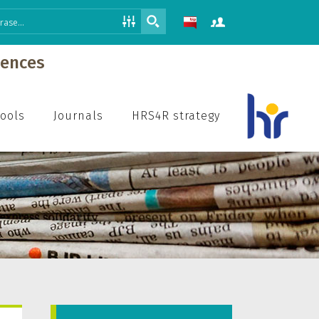
iences
hools
Journals
HRS4R strategy