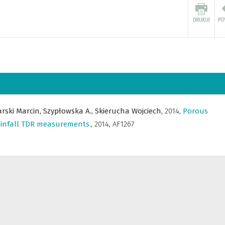
arski Marcin,
Szypłowska A.,
Skierucha Wojciech,
2014
,
Porous
rainfall TDR measurements.
,
2014, AF1267