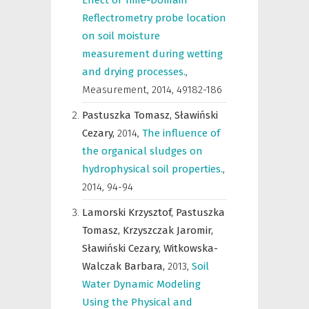
Effect of Time-Domain
Reflectrometry probe location
on soil moisture
measurement during wetting
and drying processes.
,
Measurement
,
2014, 49182-186
Pastuszka Tomasz,
Sławiński
Cezary,
2014
,
The influence of
the organical sludges on
hydrophysical soil properties.
,
2014, 94-94
Lamorski Krzysztof,
Pastuszka
Tomasz,
Krzyszczak Jaromir,
Sławiński Cezary,
Witkowska-
Walczak Barbara,
2013
,
Soil
Water Dynamic Modeling
Using the Physical and