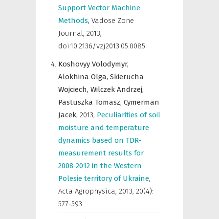
Support Vector Machine
Methods
,
Vadose Zone
Journal
,
2013,
doi:10.2136/vzj2013.05.0085
Koshovyy Volodymyr,
Alokhina Olga,
Skierucha
Wojciech,
Wilczek Andrzej,
Pastuszka Tomasz,
Cymerman
Jacek,
2013
,
Peculiarities of soil
moisture and temperature
dynamics based on TDR-
measurement results for
2008-2012 in the Western
Polesie territory of Ukraine
,
Acta Agrophysica
,
2013, 20(4):
577-593