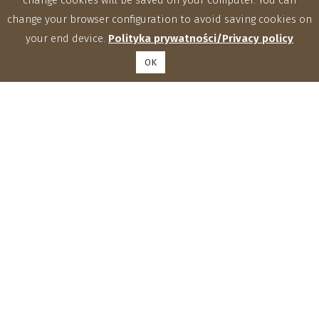
change your browser configuration to avoid saving cookies on
your end device.
Polityka prywatności/Privacy policy
OK
Institute of Agrophysics, Polish Academy of Sciences
Doświadczalna 4, 20-290 Lublin
phone: (81) 744 50 61, fax: (81) 744 50 67