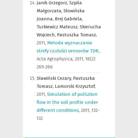
Janik Grzegorz,
Szpila
Małgorzata,
Słowińska
Joanna,
Brej Gabriela,
Turkiewicz Mateusz,
Skierucha
Wojciech,
Pastuszka Tomasz,
2011
,
Metoda wyznaczania
strefy czułości sensorów TDR.
,
Acta Agrophysica
,
2011, 18(2):
269-286
Sławiński Cezary,
Pastuszka
Tomasz,
Lamorski Krzysztof,
2011
,
Simulation of pollution
flow in the soil profile under
different conditions
,
2011, 132-
132