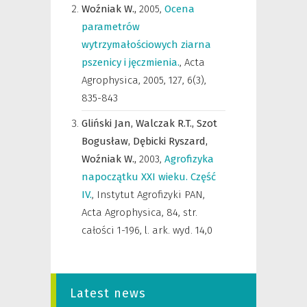
Woźniak W.,
2005
,
Ocena
parametrów
wytrzymałościowych ziarna
pszenicy i jęczmienia.
,
Acta
Agrophysica
,
2005, 127, 6(3),
835-843
Gliński Jan,
Walczak R.T.,
Szot
Bogusław,
Dębicki Ryszard,
Woźniak W.,
2003
,
Agrofizyka
napoczątku XXI wieku. Część
IV.
,
Instytut Agrofizyki PAN
,
Acta Agrophysica, 84, str.
całości 1-196, l. ark. wyd. 14,0
Latest news