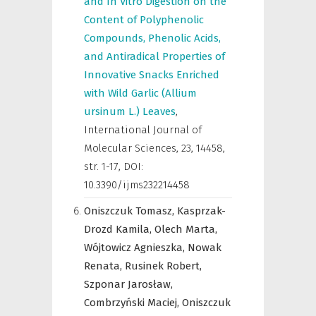
and In Vitro Digestion on the
Content of Polyphenolic
Compounds, Phenolic Acids,
and Antiradical Properties of
Innovative Snacks Enriched
with Wild Garlic (Allium
ursinum L.) Leaves
,
International Journal of
Molecular Sciences
,
23, 14458,
str. 1-17, DOI:
10.3390/ijms232214458
Oniszczuk Tomasz,
Kasprzak-
Drozd Kamila,
Olech Marta,
Wójtowicz Agnieszka,
Nowak
Renata,
Rusinek Robert,
Szponar Jarosław,
Combrzyński Maciej,
Oniszczuk