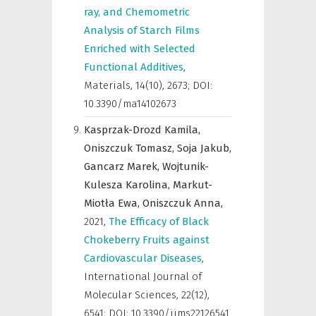
ray, and Chemometric
Analysis of Starch Films
Enriched with Selected
Functional Additives
,
Materials
,
14(10), 2673; DOI:
10.3390/ma14102673
Kasprzak-Drozd Kamila,
Oniszczuk Tomasz,
Soja Jakub,
Gancarz Marek,
Wojtunik-
Kulesza Karolina,
Markut-
Miotła Ewa,
Oniszczuk Anna,
2021
,
The Efficacy of Black
Chokeberry Fruits against
Cardiovascular Diseases
,
International Journal of
Molecular Sciences
,
22(12),
6541; DOI: 10.3390/ijms22126541