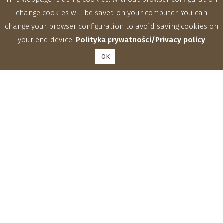
change cookies will be saved on your computer. You can
change your browser configuration to avoid saving cookies on
your end device.
Polityka prywatności/Privacy policy
OK
Institute of Agrophysics, Polish Academy of Sciences
Doświadczalna 4, 20-290 Lublin