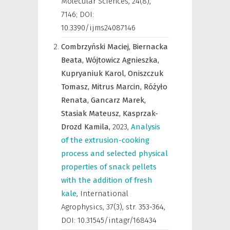
Molecular Sciences
,
24(8),
7146; DOI:
10.3390/ijms24087146
Combrzyński Maciej,
Biernacka
Beata,
Wójtowicz Agnieszka,
Kupryaniuk Karol,
Oniszczuk
Tomasz,
Mitrus Marcin,
Różyło
Renata,
Gancarz Marek,
Stasiak Mateusz,
Kasprzak-
Drozd Kamila,
2023
,
Analysis
of the extrusion-cooking
process and selected physical
properties of snack pellets
with the addition of fresh
kale
,
International
Agrophysics
,
37(3), str. 353-364,
DOI: 10.31545/intagr/168434