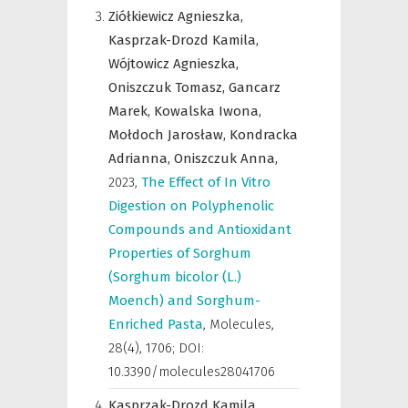
Ziółkiewicz Agnieszka,
Kasprzak-Drozd Kamila,
Wójtowicz Agnieszka,
Oniszczuk Tomasz,
Gancarz
Marek,
Kowalska Iwona,
Mołdoch Jarosław,
Kondracka
Adrianna,
Oniszczuk Anna,
2023
,
The Effect of In Vitro
Digestion on Polyphenolic
Compounds and Antioxidant
Properties of Sorghum
(Sorghum bicolor (L.)
Moench) and Sorghum-
Enriched Pasta
,
Molecules
,
28(4), 1706; DOI:
10.3390/molecules28041706
Kasprzak-Drozd Kamila,