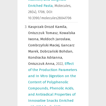
Enriched Pasta
,
Molecules
,
28(4), 1706; DOI:
10.3390/molecules28041706
Kasprzak-Drozd Kamila,
Oniszczuk Tomasz,
Kowalska
Iwona,
Mołdoch Jarosław,
Combrzyński Maciej,
Gancarz
Marek,
Dobrzański Bohdan,
Kondracka Adrianna,
Oniszczuk Anna,
2022
,
Effect
of the Production Parameters
and In Vitro Digestion on the
Content of Polyphenolic
Compounds, Phenolic Acids,
and Antiradical Properties of
Innovative Snacks Enriched