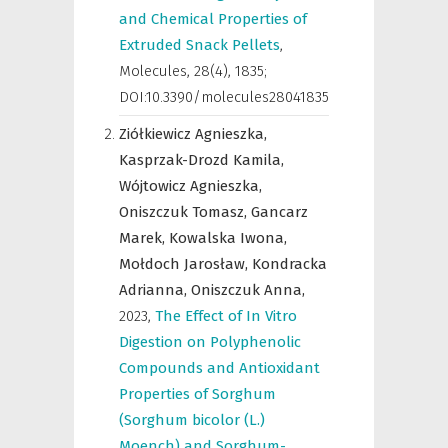
and Chemical Properties of
Extruded Snack Pellets
,
Molecules
,
28(4), 1835;
DOI:10.3390/molecules28041835
Ziółkiewicz Agnieszka,
Kasprzak-Drozd Kamila,
Wójtowicz Agnieszka,
Oniszczuk Tomasz,
Gancarz
Marek,
Kowalska Iwona,
Mołdoch Jarosław,
Kondracka
Adrianna,
Oniszczuk Anna,
2023
,
The Effect of In Vitro
Digestion on Polyphenolic
Compounds and Antioxidant
Properties of Sorghum
(Sorghum bicolor (L.)
Moench) and Sorghum-