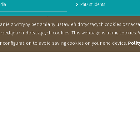
dia
PhD students
man Resources Strategy for
stanie z witryny bez zmiany ustawień dotyczących cookies oznac
archers
eglądarki dotyczących cookies. This webpage is using cookies. W
 configuration to avoid saving cookies on your end device.
Polit