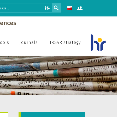
iences
hools
Journals
HRS4R strategy