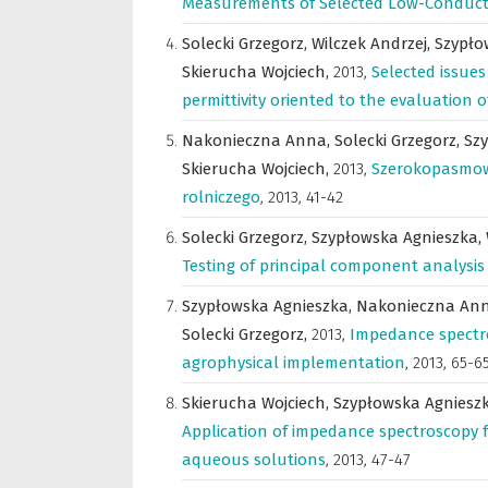
Measurements of Selected Low-Conductiv
Solecki Grzegorz,
Wilczek Andrzej,
Szypło
Skierucha Wojciech,
2013
,
Selected issues
permittivity oriented to the evaluation o
Nakonieczna Anna,
Solecki Grzegorz,
Sz
Skierucha Wojciech,
2013
,
Szerokopasmow
rolniczego
,
2013, 41-42
Solecki Grzegorz,
Szypłowska Agnieszka,
Testing of principal component analysis
Szypłowska Agnieszka,
Nakonieczna An
Solecki Grzegorz,
2013
,
Impedance spectr
agrophysical implementation
,
2013, 65-6
Skierucha Wojciech,
Szypłowska Agniesz
Application of impedance spectroscopy f
aqueous solutions
,
2013, 47-47