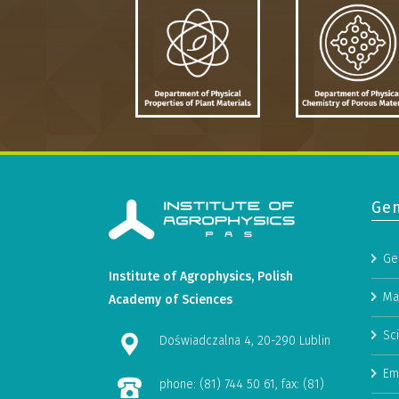
Gen
Ge
Institute of Agrophysics, Polish
Ma
Academy of Sciences
Sci
Doświadczalna 4, 20-290 Lublin
Em
phone: (81) 744 50 61, fax: (81)