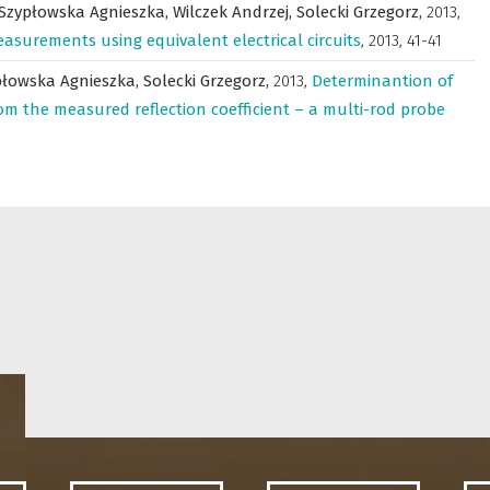
Szypłowska Agnieszka,
Wilczek Andrzej,
Solecki Grzegorz,
2013
,
surements using equivalent electrical circuits
,
2013, 41-41
płowska Agnieszka,
Solecki Grzegorz,
2013
,
Determinantion of
from the measured reflection coefficient – a multi-rod probe