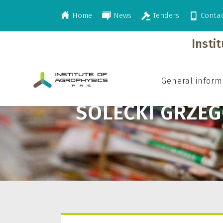
Home
News
Tenders
Conta
>
Solecki Grzegorz
Insti
General inform
SOLECKI GRZE