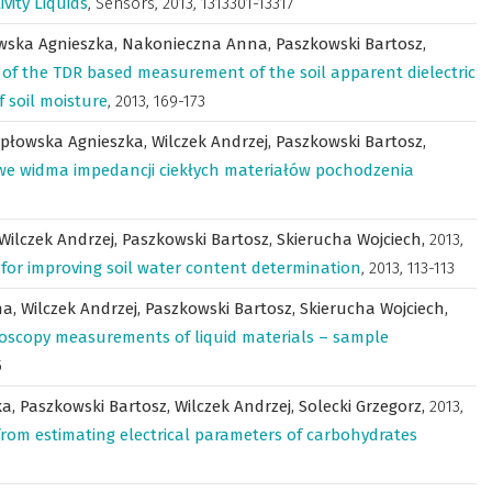
ity Liquids
,
Sensors
,
2013, 1313301-13317
wska Agnieszka,
Nakonieczna Anna,
Paszkowski Bartosz,
 of the TDR based measurement of the soil apparent dielectric
f soil moisture
,
2013, 169-173
ypłowska Agnieszka,
Wilczek Andrzej,
Paszkowski Bartosz,
e widma impedancji ciekłych materiałów pochodzenia
Wilczek Andrzej,
Paszkowski Bartosz,
Skierucha Wojciech,
2013
,
 for improving soil water content determination
,
2013, 113-113
na,
Wilczek Andrzej,
Paszkowski Bartosz,
Skierucha Wojciech,
oscopy measurements of liquid materials – sample
5
ka,
Paszkowski Bartosz,
Wilczek Andrzej,
Solecki Grzegorz,
2013
,
rom estimating electrical parameters of carbohydrates