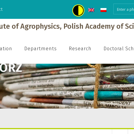
ct
tute of Agrophysics, Polish Academy of Sc
ation
Departments
Research
Doctoral Sc
GORZ