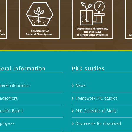
eral information
PhD studies
neral information
News
nagement
Framework PhD studies
entific Board
PhD Schedule of Study
ployees
Documents for download