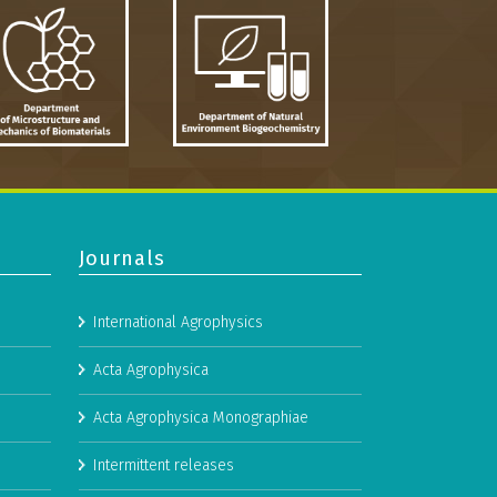
Journals
International Agrophysics
Acta Agrophysica
Acta Agrophysica Monographiae
Intermittent releases