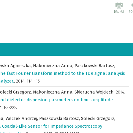
wska Agnieszka,
Nakonieczna Anna,
Paszkowski Bartosz,
the fast Fourier transform method to the TDR signal analysis
alyzer.
,
2014, 114-115
olecki Grzegorz,
Nakonieczna Anna,
Skierucha Wojciech,
2014
,
y and dielectric dispersion parameters on time-amplitude
4, P3-228
na,
Wilczek Andrzej,
Paszkowski Bartosz,
Solecki Grzegorz,
 a Coaxial-Like Sensor for Impedance Spectroscopy