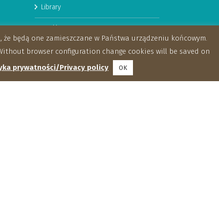
Library
Booklets
za, że będą one zamieszczane w Państwa urządzeniu końcowym.
ithout browser configuration change cookies will be saved on
yka prywatności/Privacy policy
OK