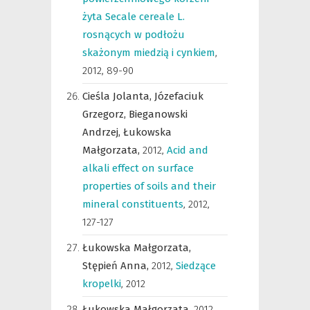
żyta Secale cereale L.
rosnących w podłożu
skażonym miedzią i cynkiem
,
2012, 89-90
Cieśla Jolanta,
Józefaciuk
Grzegorz,
Bieganowski
Andrzej,
Łukowska
Małgorzata,
2012
,
Acid and
alkali effect on surface
properties of soils and their
mineral constituents
,
2012,
127-127
Łukowska Małgorzata,
Stępień Anna,
2012
,
Siedzące
kropelki
,
2012
Łukowska Małgorzata,
2012
,