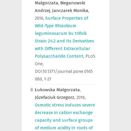
Małgorzata,
Bieganowski
Andrzej,
Janczarek Monika,
2016
,
Surface Properties of
Wild-Type Rhizobium
leguminosarum bv. trifolii
Strain 24.2 and Its Derivatives
with Different Extracellular
Polysaccharide Content
,
PLoS
One
,
DOI:10.1371/journal.pone.0165
080, 1-21
Łukowska Małgorzata,
Józefaciuk Grzegorz,
2016
,
Osmotic stress induces severe
decrease in cation exchange
capacity and surface groups
of medium acidity in roots of