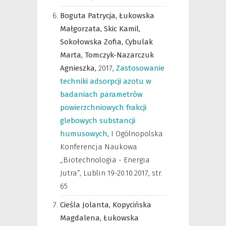
Boguta Patrycja,
Łukowska
Małgorzata,
Skic Kamil,
Sokołowska Zofia,
Cybulak
Marta,
Tomczyk-Nazarczuk
Agnieszka,
2017
,
Zastosowanie
techniki adsorpcji azotu w
badaniach parametrów
powierzchniowych frakcji
glebowych substancji
humusowych
,
I Ogólnopolska
Konferencja Naukowa
„Biotechnologia - Energia
Jutra”, Lublin 19-20.10.2017
,
str.
65
Cieśla Jolanta,
Kopycińska
Magdalena,
Łukowska