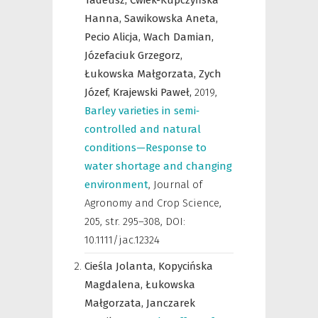
Tadeusz,
Ćwiek-Kupczyńska
Hanna,
Sawikowska Aneta,
Pecio Alicja,
Wach Damian,
Józefaciuk Grzegorz,
Łukowska Małgorzata,
Zych
Józef,
Krajewski Paweł,
2019
,
Barley varieties in semi‐
controlled and natural
conditions—Response to
water shortage and changing
environment
,
Journal of
Agronomy and Crop Science
,
205, str. 295–308, DOI:
10.1111/jac.12324
Cieśla Jolanta,
Kopycińska
Magdalena,
Łukowska
Małgorzata,
Janczarek