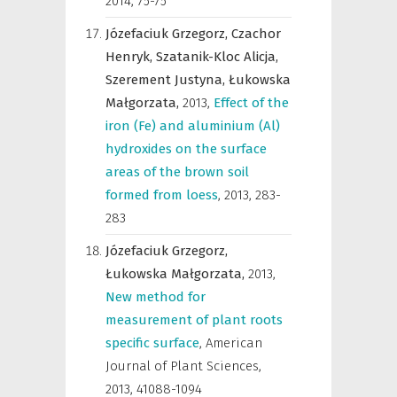
2014, 75-75
Józefaciuk Grzegorz,
Czachor
Henryk,
Szatanik-Kloc Alicja,
Szerement Justyna,
Łukowska
Małgorzata,
2013
,
Effect of the
iron (Fe) and aluminium (Al)
hydroxides on the surface
areas of the brown soil
formed from loess
,
2013, 283-
283
Józefaciuk Grzegorz,
Łukowska Małgorzata,
2013
,
New method for
measurement of plant roots
specific surface
,
American
Journal of Plant Sciences
,
2013, 41088-1094