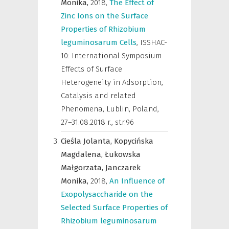
Monika,
2018
,
The Effect of
Zinc Ions on the Surface
Properties of Rhizobium
leguminosarum Cells
,
ISSHAC-
10: International Symposium
Effects of Surface
Heterogeneity in Adsorption,
Catalysis and related
Phenomena, Lublin, Poland,
27–31.08.2018 r.
,
str.96
Cieśla Jolanta,
Kopycińska
Magdalena,
Łukowska
Małgorzata,
Janczarek
Monika,
2018
,
An Influence of
Exopolysaccharide on the
Selected Surface Properties of
Rhizobium leguminosarum