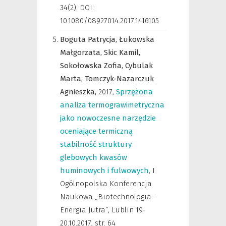
34(2); DOI:
10.1080/08927014.2017.1416105
Boguta Patrycja,
Łukowska
Małgorzata,
Skic Kamil,
Sokołowska Zofia,
Cybulak
Marta,
Tomczyk-Nazarczuk
Agnieszka,
2017
,
Sprzężona
analiza termograwimetryczna
jako nowoczesne narzędzie
oceniające termiczną
stabilność struktury
glebowych kwasów
huminowych i fulwowych
,
I
Ogólnopolska Konferencja
Naukowa „Biotechnologia -
Energia Jutra”, Lublin 19-
20.10.2017
,
str. 64