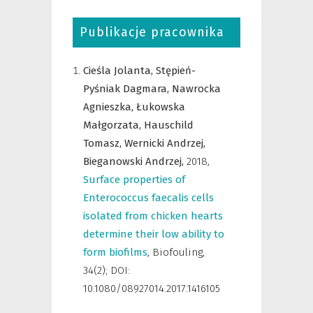
Publikacje pracownika
Cieśla Jolanta,
Stępień-
Pyśniak Dagmara,
Nawrocka
Agnieszka,
Łukowska
Małgorzata,
Hauschild
Tomasz,
Wernicki Andrzej,
Bieganowski Andrzej,
2018
,
Surface properties of
Enterococcus faecalis cells
isolated from chicken hearts
determine their low ability to
form biofilms
,
Biofouling
,
34(2); DOI:
10.1080/08927014.2017.1416105