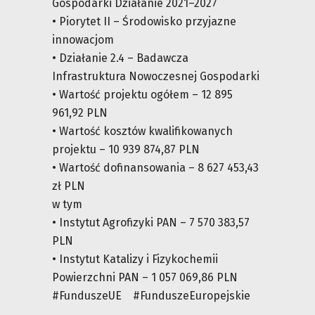
Gospodarki Działanie 2021–2027
• Piorytet II – Środowisko przyjazne
innowacjom
• Działanie 2.4 – Badawcza
Infrastruktura Nowoczesnej Gospodarki
• Wartość projektu ogółem – 12 895
961,92 PLN
• Wartość kosztów kwalifikowanych
projektu – 10 939 874,87 PLN
• Wartość dofinansowania – 8 627 453,43
zł PLN
w tym
• Instytut Agrofizyki PAN – 7 570 383,57
PLN
• Instytut Katalizy i Fizykochemii
Powierzchni PAN – 1 057 069,86 PLN
#FunduszeUE #FunduszeEuropejskie