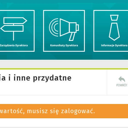
a i inne przydatne
wartość, musisz się zalogować.