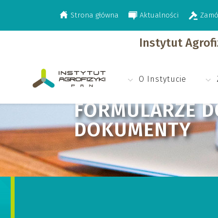
Strona główna
Aktualności
Zamó
>
>
Kontakt
Formularze do pobrania i in
Instytut Agrof
O Instytucie
FORMULARZE DO
DOKUMENTY