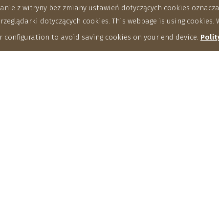
stanie z witryny bez zmiany ustawień dotyczących cookies oznac
eglądarki dotyczących cookies. This webpage is using cookies. W
 configuration to avoid saving cookies on your end device.
Polit
nstytucie
Studia doktoranckie
formacje ogólne
Aktualności
rekcja
Ramowy program studiów
da Naukowa
Plan zajęć
acownicy
Dokumenty do pobrania
dia
Doktoranci
stem Identyfikacji Wizualnej
man Resources Strategy for
archers