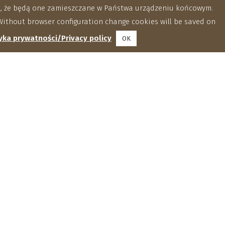
za, że będą one zamieszczane w Państwa urządzeniu końcowym.
ithout browser configuration change cookies will be saved on
yka prywatności/Privacy policy
OK
Wydawnictwa
International Agrophysics
Acta Agrophysica
Acta Agrophysica Monographiae
Wydawnictwa nieciągłe
Biblioteka
Foldery, Informatory