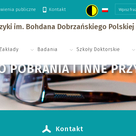
wienia publiczne
Kontakt
ne przydatne dokumenty
izyki im. Bohdana Dobrzańskiego Polskie
Zakłady
Badania
Szkoły Doktorskie
 POBRANIA I INNE PR
Kontakt