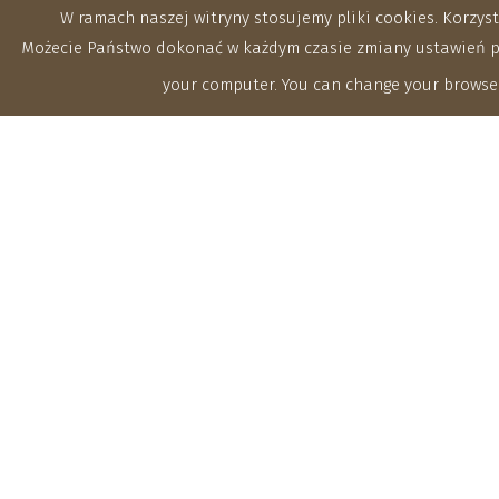
W ramach naszej witryny stosujemy pliki cookies. Korzy
Możecie Państwo dokonać w każdym czasie zmiany ustawień prz
your computer. You can change your browser
O I
In
Dy
Instytut Agrofizyki im. Bohdana
Dobrzańskiego Polskiej Akademii Nauk
Ra
ul. Doświadczalna 4, 20-290
Pr
Lublin
Me
tel.: (81) 744 50 61, fax: (81)
744 50 67
Sy
e-mail:
Hu
sekretariat@ipan.lublin.pl
Rese