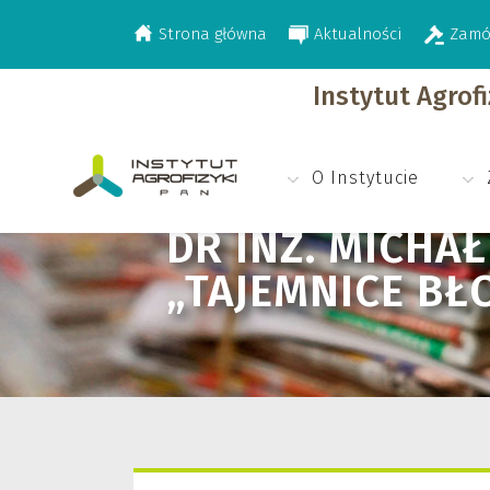
Strona główna
Aktualności
Zamó
>
>
Aktualności
Dr inż. Michał Beczek w 
Instytut Agrof
O Instytucie
DR INŻ. MICHA
„TAJEMNICE BŁ