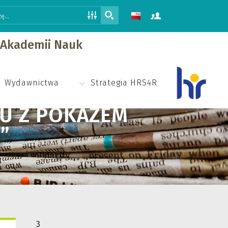
j Akademii Nauk
Wydawnictwa
Strategia HRS4R
LU Z POKAZEM
”
3