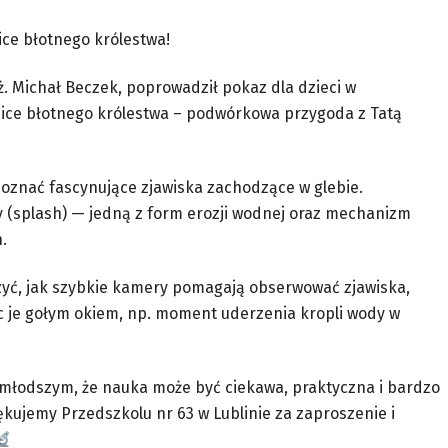
ice błotnego królestwa!
nż. Michał Beczek, poprowadził pokaz dla dzieci w
mnice błotnego królestwa – podwórkowa przygoda z Tatą
poznać fascynujące zjawiska zachodzące w glebie.
 (splash) — jedną z form erozji wodnej oraz mechanizm
.
zyć, jak szybkie kamery pomagają obserwować zjawiska,
ec je gołym okiem, np. moment uderzenia kropli wody w
jmłodszym, że nauka może być ciekawa, praktyczna i bardzo
kujemy Przedszkolu nr 63 w Lublinie za zaproszenie i