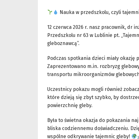
Nauka w przedszkolu, czyli tajemn
12 czerwca 2026 r. nasz pracownik, dr i
Przedszkolu nr 63 w Lublinie pt. „Taje
gleboznawcą”.
Podczas spotkania dzieci miały okazję 
Zaprezentowano m.in. rozbryzg glebowy
transportu mikroorganizmów glebowych
Uczestnicy pokazu mogli również zobac
które dzieją się zbyt szybko, by dostrz
powierzchnię gleby.
Była to świetna okazja do pokazania na
bliska codziennemu doświadczeniu. Dzię
wspólne odkrywanie tajemnic gleby!