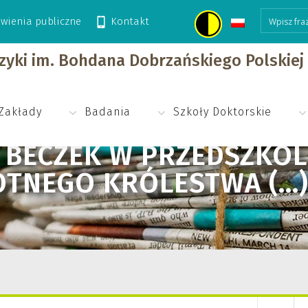
wienia publiczne
Kontakt
przedszkolu z pokazem „Tajemnice błotnego królestwa (…)”
izyki im. Bohdana Dobrzańskiego Polskie
Zakłady
Badania
Szkoły Doktorskie
Ł BECZEK W PRZEDSZKO
OTNEGO KRÓLESTWA (…)