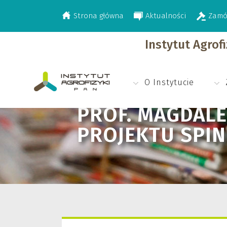
Strona główna
Aktualności
Zamó
>
>
Aktualności
Prof. Magdalena Frąc na 
Instytut Agrof
O Instytucie
PROF. MAGDALE
PROJEKTU SPIN