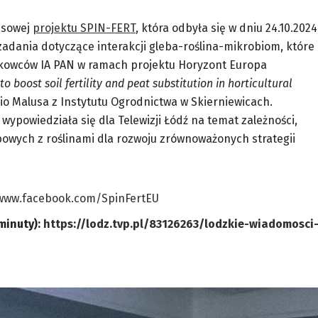
asowej
projektu SPIN-FERT
, która odbyła się w dniu 24.10.2024
adania dotyczące interakcji gleba-roślina-mikrobiom, które
aukowców IA PAN w ramach projektu Horyzont Europa
o boost soil fertility and peat substitution in horticultural
io Malusa z Instytutu Ogrodnictwa w Skierniewicach.
wypowiedziała się dla Telewizji Łódź na temat zależności,
ebowych z roślinami dla rozwoju zrównoważonych strategii
/www.facebook.com/SpinFertEU
minuty):
https://lodz.tvp.pl/83126263/lodzkie-wiadomosci