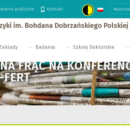
wienia publiczne
Kontakt
konferencji prasowej projektu SPIN-FERT
izyki im. Bohdana Dobrzańskiego Polskie
Zakłady
Badania
Szkoły Doktorskie
NA FRĄC NA KONFERENC
-FERT