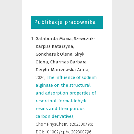
Publikacje pracownika
Galaburda Mariia,
Szewczuk-
Karpisz Katarzyna,
Goncharuk Olena,
Siryk
Olena,
Charmas Barbara,
Deryło-Marczewska Anna,
2024
,
The influence of sodium
alginate on the structural
and adsorption properties of
resorcinol-formaldehyde
resins and their porous
carbon derivatives
,
ChemPhysChem
,
e202300796;
DOI: 10.1002/cphc.202300796