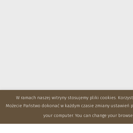
W ramach naszej witryny stosujemy pliki cookies. Korzy
Możecie Państwo dokonać w każdym czasie zmiany ustawień prz
your computer. You can change your browser