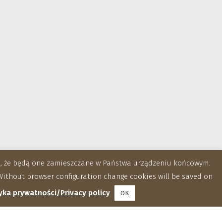
za, że będą one zamieszczane w Państwa urządzeniu końcowym.
ithout browser configuration change cookies will be saved on
yka prywatności/Privacy policy
OK