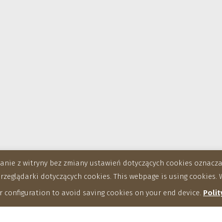
stanie z witryny bez zmiany ustawień dotyczących cookies oznac
eglądarki dotyczących cookies. This webpage is using cookies. W
 configuration to avoid saving cookies on your end device.
Polit