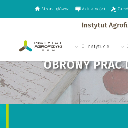
Strona główna
Aktualności
Zamó
>
Obrony prac doktorskich
Instytut Agrof
O Instytucie
OBRONY PRAC 