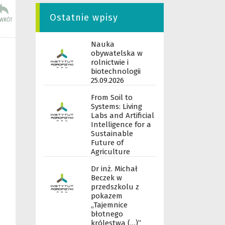
Ostatnie wpisy
Nauka
obywatelska w
rolnictwie i
biotechnologii
25.09.2026
From Soil to
Systems: Living
Labs and Artificial
Intelligence for a
Sustainable
Future of
Agriculture
Dr inż. Michał
Beczek w
przedszkolu z
pokazem
„Tajemnice
błotnego
królestwa (…)”