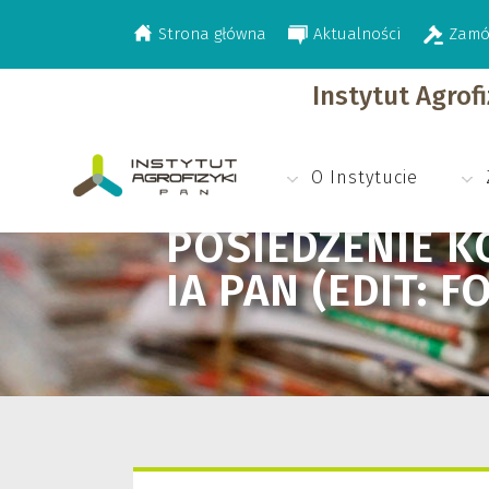
Strona główna
Aktualności
Zamó
>
>
Aktualności
Posiedzenie Konsorcjum P
Instytut Agrof
O Instytucie
POSIEDZENIE 
IA PAN (EDIT: F