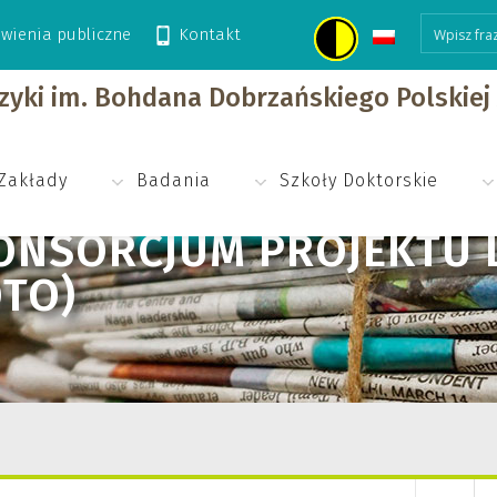
wienia publiczne
Kontakt
rojektu LEGUMINOSE w IA PAN (EDIT: foto)
izyki im. Bohdana Dobrzańskiego Polskie
Zakłady
Badania
Szkoły Doktorskie
KONSORCJUM PROJEKTU
OTO)