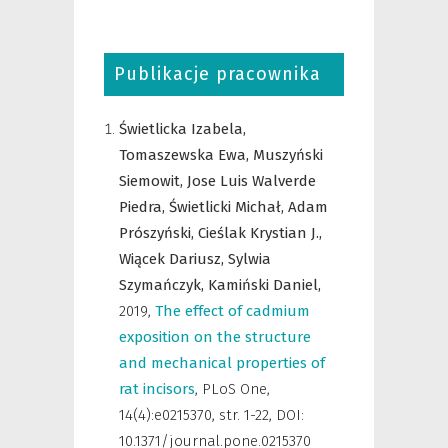
Publikacje pracownika
Świetlicka Izabela,
Tomaszewska Ewa,
Muszyński
Siemowit,
Jose Luis Walverde
Piedra,
Świetlicki Michał,
Adam
Prószyński,
Cieślak Krystian J.,
Wiącek Dariusz,
Sylwia
Szymańczyk,
Kamiński Daniel,
2019
,
The effect of cadmium
exposition on the structure
and mechanical properties of
rat incisors
,
PLoS One
,
14(4):e0215370, str. 1-22, DOI:
10.1371/journal.pone.0215370