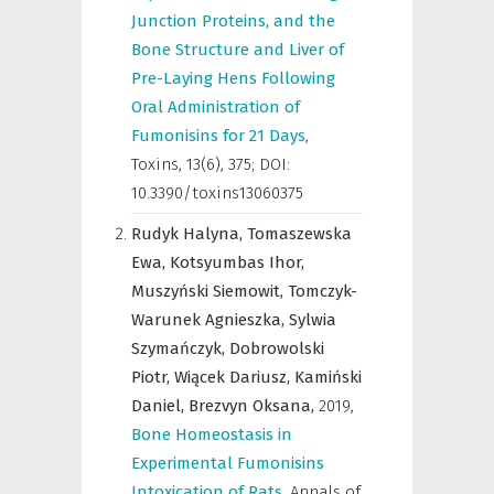
Junction Proteins, and the
Bone Structure and Liver of
Pre-Laying Hens Following
Oral Administration of
Fumonisins for 21 Days
,
Toxins
,
13(6), 375; DOI:
10.3390/toxins13060375
Rudyk Halyna,
Tomaszewska
Ewa,
Kotsyumbas Ihor,
Muszyński Siemowit,
Tomczyk-
Warunek Agnieszka,
Sylwia
Szymańczyk,
Dobrowolski
Piotr,
Wiącek Dariusz,
Kamiński
Daniel,
Brezvyn Oksana,
2019
,
Bone Homeostasis in
Experimental Fumonisins
Intoxication of Rats
,
Annals of