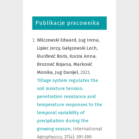
Publikacje pracownika
Wilczewski Edward,
Jug Irena,
Lipiec Jerzy,
Gałęzewski Lech,
Đurđević Boris,
Kocira Anna,
Brozović Bojana,
Marković
Monika,
Jug Danijel,
2023
,
Tillage system regulates the
soil moisture tension,
penetration resistance and
temperature responses to the
temporal variability of
precipitation during the
growing season
,
International
Agrophysics
,
37(4): 391-399