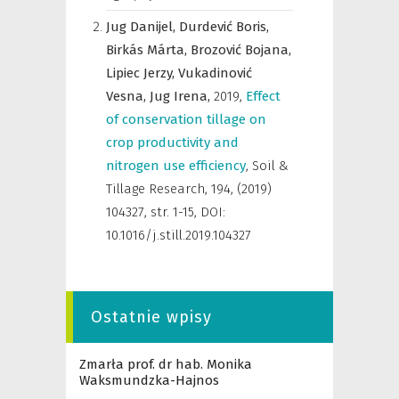
Jug Danijel,
Durdević Boris,
Birkás Márta,
Brozović Bojana,
Lipiec Jerzy,
Vukadinović
Vesna,
Jug Irena,
2019
,
Effect
of conservation tillage on
crop productivity and
nitrogen use efficiency
,
Soil &
Tillage Research
,
194, (2019)
104327, str. 1-15, DOI:
10.1016/j.still.2019.104327
Ostatnie wpisy
Zmarła prof. dr hab. Monika
Waksmundzka-Hajnos