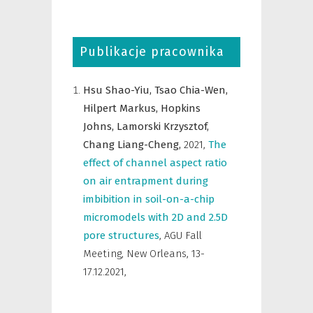
Publikacje pracownika
Hsu Shao-Yiu,
Tsao Chia-Wen,
Hilpert Markus,
Hopkins
Johns,
Lamorski Krzysztof,
Chang Liang-Cheng,
2021
,
The
effect of channel aspect ratio
on air entrapment during
imbibition in soil-on-a-chip
micromodels with 2D and 2.5D
pore structures
,
AGU Fall
Meeting, New Orleans, 13-
17.12.2021
,