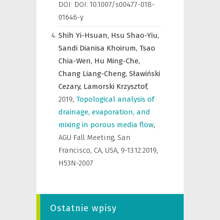
DOI: DOI: 10.1007/s00477-018-
01646-y
Shih Yi-Hsuan,
Hsu Shao-Yiu,
Sandi Dianisa Khoirum,
Tsao
Chia-Wen,
Hu Ming-Che,
Chang Liang-Cheng,
Sławiński
Cezary,
Lamorski Krzysztof,
2019
,
Topological analysis of
drainage, evaporation, and
mixing in porous media flow
,
AGU Fall Meeting, San
Francisco, CA, USA, 9-13.12.2019
,
H53N-2007
Ostatnie wpisy