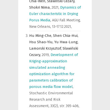
Chia-Wen,
Sławiński Cezary,
Shokri Nima,
2021
,
Dynamics of
Euler characteristic in Drying
Porus Media
,
AGU Fall Meeting,
New Orleans, 13-17.12.2021
,
Hu Ming-Che,
Shen Chia-Hui,
Hsu Shao-Yiu,
Yu Hwa-Lung,
Lamorski Krzysztof,
Sławiński
Cezary,
2019
,
Development of
Kriging-approximation
simulated annealing
optimization algorithm for
parameters calibration of
porous media flow model
,
Stochastic Environmental
Research and Risk
Assessment
,
33(2), str. 395-406,