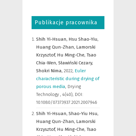
Publikacje pracownika
Shih Yi-Hsuan,
Hsu Shao-Yiu,
Huang Qun-Zhan,
Lamorski
Krzysztof,
Hu Ming-Che,
Tsao
Chia-Wen,
Sławiński Cezary,
Shokri Nima,
2022
,
Euler
characteristic during drying of
porous media
,
Drying
Technology
,
4(40), DOI:
10.1080/07373937.2021.2007946
Shih Yi-Hsuan,
Shao-Yiu Hsu,
Huang Qun-Zhan,
Lamorski
Krzysztof,
Hu Ming-Che,
Tsao