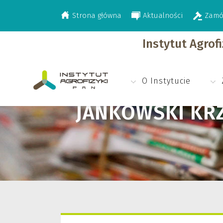
Strona główna
Aktualności
Zamó
>
Jankowski Krzysztof Jacek
Instytut Agrof
O Instytucie
JANKOWSKI KRZ