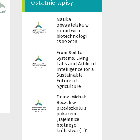
Ostatnie wpisy
Nauka
obywatelska w
rolnictwie i
biotechnologii
25.09.2026
From Soil to
Systems: Living
Labs and Artificial
Intelligence for a
Sustainable
Future of
Agriculture
Dr inż. Michał
Beczek w
przedszkolu z
pokazem
„Tajemnice
błotnego
królestwa (…)”