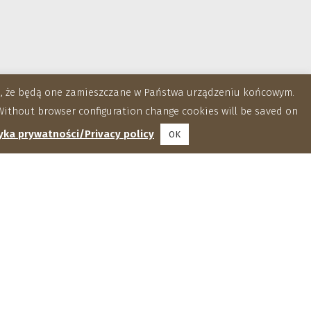
za, że będą one zamieszczane w Państwa urządzeniu końcowym.
ithout browser configuration change cookies will be saved on
yka prywatności/Privacy policy
OK