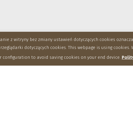
stanie z witryny bez zmiany ustawień dotyczących cookies oznac
eglądarki dotyczących cookies. This webpage is using cookies. W
 configuration to avoid saving cookies on your end device.
Polit