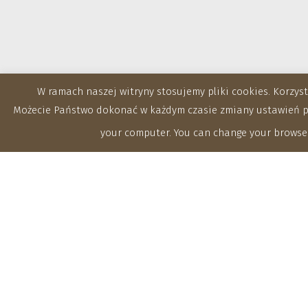
W ramach naszej witryny stosujemy pliki cookies. Korzy
Możecie Państwo dokonać w każdym czasie zmiany ustawień prz
your computer. You can change your browser