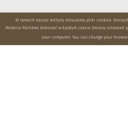
W ramach naszej witryny stosujemy pliki cookies. Korzy
Możecie Państwo dokonać w każdym czasie zmiany ustawień prz
your computer. You can change your browser
Zakłady