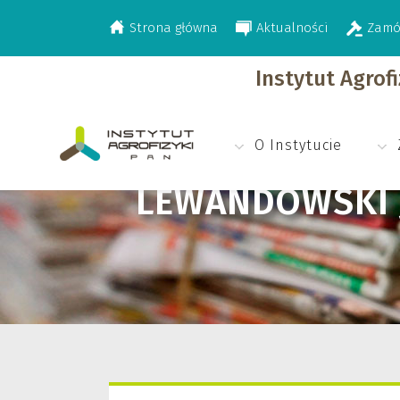
Strona główna
Aktualności
Zamó
>
Lewandowski J.
Instytut Agrof
O Instytucie
LEWANDOWSKI 