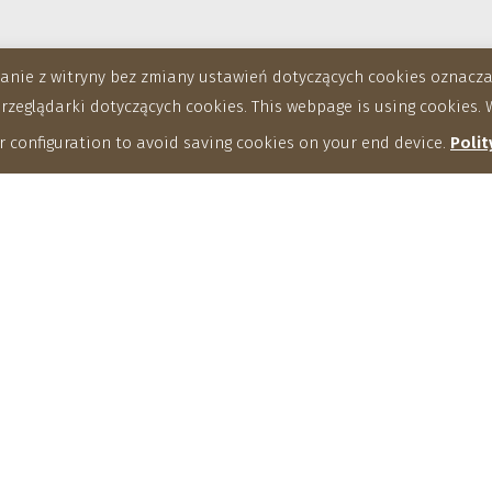
stanie z witryny bez zmiany ustawień dotyczących cookies oznac
eglądarki dotyczących cookies. This webpage is using cookies. W
 configuration to avoid saving cookies on your end device.
Polit