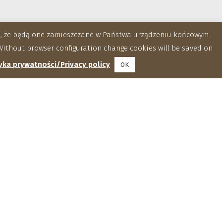
za, że będą one zamieszczane w Państwa urządzeniu końcowym.
ithout browser configuration change cookies will be saved on
yka prywatności/Privacy policy
OK