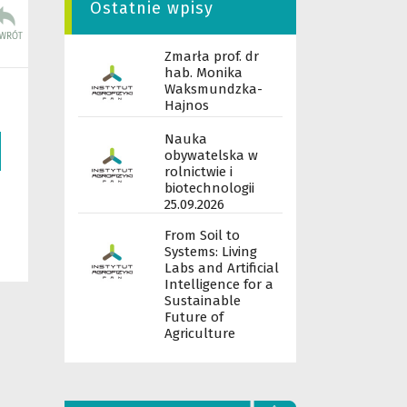
Ostatnie wpisy
Zmarła prof. dr
hab. Monika
Waksmundzka-
Hajnos
Nauka
obywatelska w
rolnictwie i
biotechnologii
25.09.2026
From Soil to
Systems: Living
Labs and Artificial
Intelligence for a
Sustainable
Future of
Agriculture