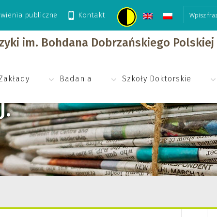
wienia publiczne
Kontakt
izyki im. Bohdana Dobrzańskiego Polskie
Zakłady
Badania
Szkoły Doktorskie
J.